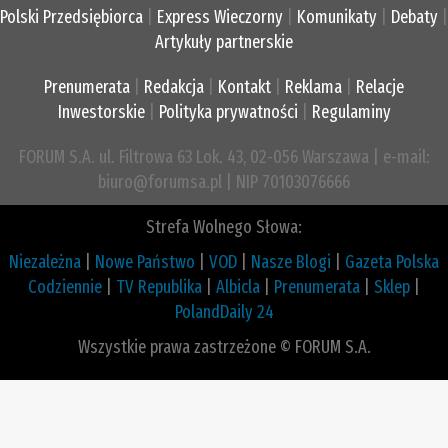
Polski Przedsiębiorca
|
Express Wieczorny
|
Komunikaty
|
Debaty
|
Artykuły partnerskie
Prenumerata
|
Redakcja
|
Kontakt
|
Reklama
|
Relacje
Inwestorskie
|
Polityka prywatności
|
Regulaminy
FORUM S.A. ul. Filtrowa 63 Lok. 43, 02-056 Warszawa | e-mail:
biuro@forumsa.pl | NIP 70103076666
Strefa Wolnego Słowa:
Niezależna
|
Nowe Państwo
|
VOD
|
Nasze Blogi
|
Gazeta Polska
Codziennie
|
TV Republika
|
Albicla
|
Prenumerata
|
Sklep
|
PolandDaily 24
Wszystkie prawa zastrzeżone © FORUM S.A.