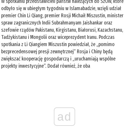
W spotkaniu przedstawicieli państw należących do SzOW, które
odbyło się w ubiegłym tygodniu w Islamabadzie, wzięli udział
premier Chin Li Qiang, premier Rosji Michaił Miszustin, minister
spraw zagranicznych Indii Subrahmanyam Jaishankar oraz
szefowie rządów Pakistanu, Kirgistanu, Białorusi, Kazachstanu,
Tadżykistanu i Mongolii oraz wiceprezydent Iranu. Podczas
spotkania z Li Qiangiem Miszustin powiedział, że „pomimo
bezprecedensowej presji zewnętrznej” Rosja i Chiny będą
zwiększać kooperację gospodarczą i „uruchamiają wspólne
projekty inwestycyjne”. Dodał również, że oba
ad