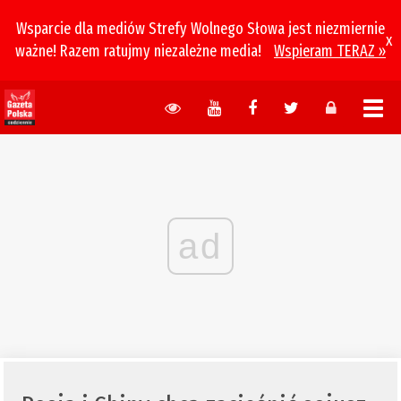
Wsparcie dla mediów Strefy Wolnego Słowa jest niezmiernie
x
ważne! Razem ratujmy niezależne media!
Wspieram TERAZ »
ad