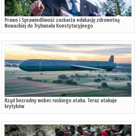
Prawo i Sprawiedliwość zaskarża edukację zdrowotną
Nowackiej do Trybunału Konstytucyjnego
Rząd bezradny wobec ruskiego ataku. Teraz atakuje
krytyków