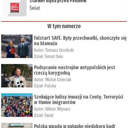
Starmer klęka przed Pekinem
Świat
W tym numerze
Falstart SAFE. Były przechwałki, skończyło się
na blamażu
Autor:
Tomasz Grodecki
Dział:
Temat Dnia
Podsycanie nastrojów antypolskich jest
rzeczą karygodną
Autor:
Michał Dzierżak
Dział:
Polska
Szokujące kulisy inwazji na Ceutę. Terroryści
w tłumie imigrantów
Autor:
Wiktor Młynarz
Dział:
Świat
Polska wpada w pułapkę niedoboru kadr