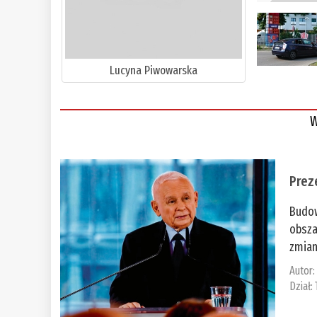
Lucyna Piwowarska
W
Prez
Budow
obsza
zmian
Autor
Dział: