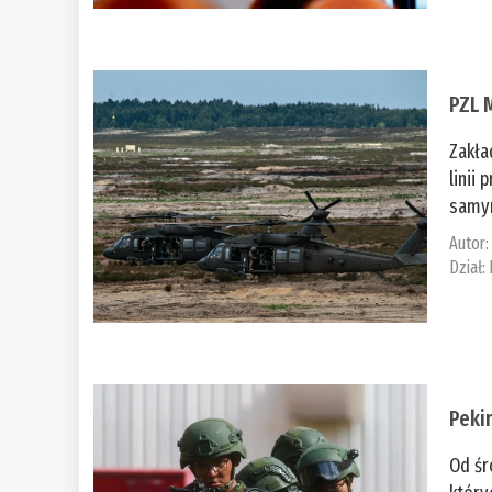
PZL 
Zakła
linii
samym
Autor
Dział:
Peki
Od śr