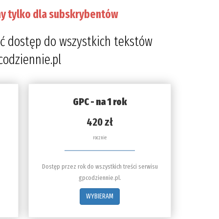
y tylko dla subskrybentów
ć dostęp do wszystkich tekstów
codziennie.pl
GPC - na 1 rok
420 zł
rocznie
Dostęp przez rok do wszystkich treści serwisu
gpcodziennie.pl.
WYBIERAM