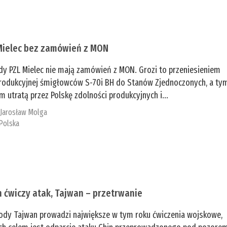
Mielec bez zamówień z MON
dy PZL Mielec nie mają zamówień z MON. Grozi to przeniesieniem
 produkcyjnej śmigłowców S-70i BH do Stanów Zjednoczonych, a ty
 utratą przez Polskę zdolności produkcyjnych i...
:
Jarosław Molga
Polska
n ćwiczy atak, Tajwan – przetrwanie
ody Tajwan prowadzi największe w tym roku ćwiczenia wojskowe,