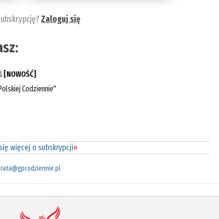
subskrypcję?
Zaloguj się
sz:
eś
[NOWOŚĆ]
olskiej Codziennie"
ię więcej o subskrypcji
»
rata@gpcodziennie.pl