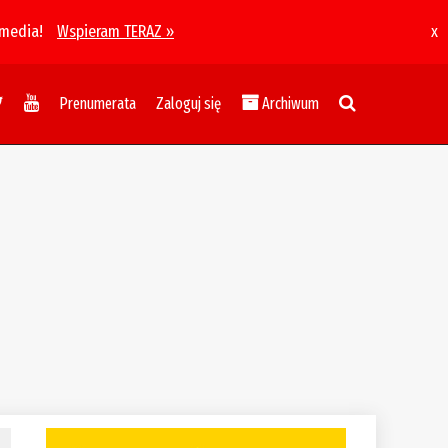
 media!
Wspieram TERAZ »
x
Prenumerata
Zaloguj się
Archiwum