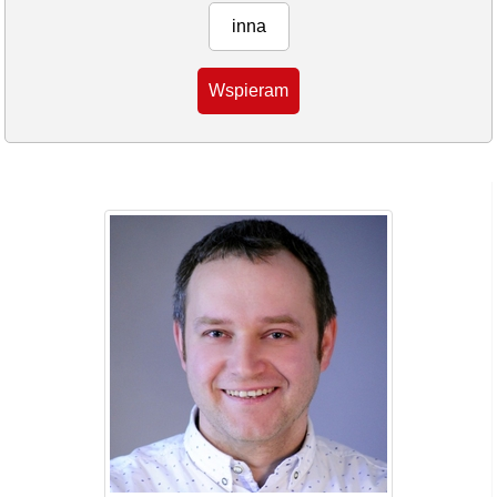
inna
Wspieram