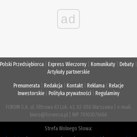
ad
Polski Przedsiębiorca
|
Express Wieczorny
|
Komunikaty
|
Debaty
|
Artykuły partnerskie
Prenumerata
|
Redakcja
|
Kontakt
|
Reklama
|
Relacje
Inwestorskie
|
Polityka prywatności
|
Regulaminy
FORUM S.A. ul. Filtrowa 63 Lok. 43, 02-056 Warszawa | e-mail:
biuro@forumsa.pl | NIP 70103076666
Strefa Wolnego Słowa: