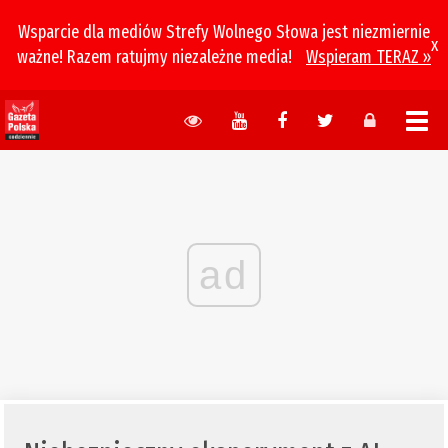
Wsparcie dla mediów Strefy Wolnego Słowa jest niezmiernie
x
ważne! Razem ratujmy niezależne media!
Wspieram TERAZ »
ad