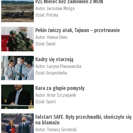
PZL Mielec bez zamówień z MON
Autor:
Jarosław Molga
Dział:
Polska
Pekin ćwiczy atak, Tajwan – przetrwanie
Autor:
­Hanna Shen
Dział:
Świat
Kadry się starzeją
Autor:
Lucyna Piwowarska
Dział:
Gospodarka
Kara za głupie pomysły
Autor:
Artur Szczepanik
Dział:
Sport
Falstart SAFE. Były przechwałki, skończyło się
na blamażu
Autor:
Tomasz Grodecki