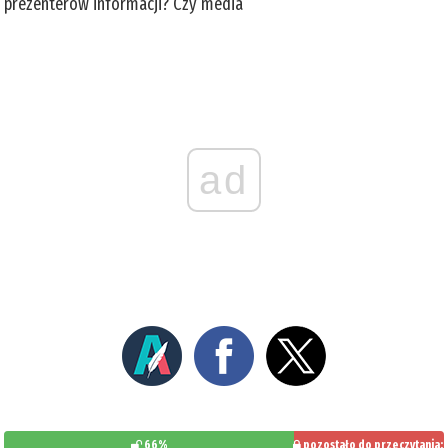
prezenterów informacji? Czy media
ad
66%
pozostało do przeczytania: