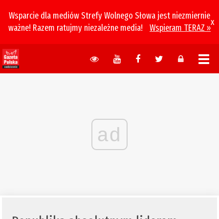
Wsparcie dla mediów Strefy Wolnego Słowa jest niezmiernie
x
ważne! Razem ratujmy niezależne media!
Wspieram TERAZ »
ad