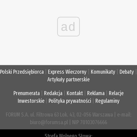
ad
Polski Przedsiębiorca
|
Express Wieczorny
|
Komunikaty
|
Debaty
|
Artykuły partnerskie
Prenumerata
|
Redakcja
|
Kontakt
|
Reklama
|
Relacje
Inwestorskie
|
Polityka prywatności
|
Regulaminy
FORUM S.A. ul. Filtrowa 63 Lok. 43, 02-056 Warszawa | e-mail:
biuro@forumsa.pl | NIP 70103076666
Strefa Wolnego Słowa: