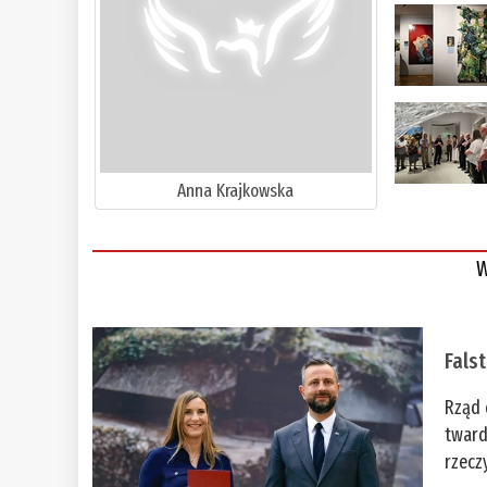
Anna Krajkowska
W
Fals
Rząd 
tward
rzecz