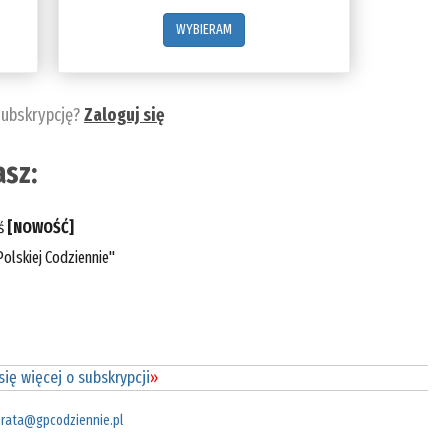
WYBIERAM
subskrypcję?
Zaloguj się
sz:
eś
[NOWOŚĆ]
olskiej Codziennie"
ię więcej o subskrypcji
»
rata@gpcodziennie.pl