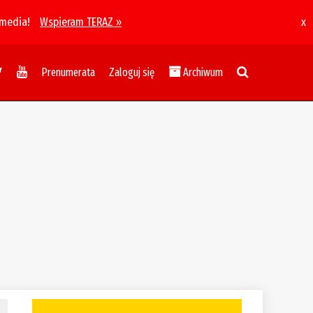
 media!
Wspieram TERAZ »
x
Prenumerata
Zaloguj się
Archiwum