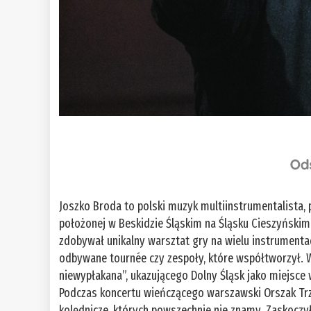
Joszko Broda to polski muzyk multiinstrumentalista, 
położonej w Beskidzie Śląskim na Śląsku Cieszyńskim
zdobywał unikalny warsztat gry na wielu instrumentac
odbywane tournée czy zespoły, które współtworzył. W
niewypłakana”, ukazującego Dolny Śląsk jako miejsce
Podczas koncertu wieńczącego warszawski Orszak Trzec
kolędnicze, których powszechnie nie znamy. Zaskoczy