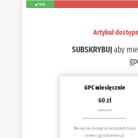
11%
Artykuł dostępn
SUBSKRYBUJ
aby mie
gp
GPC miesięcznie
60 zł
miesięcznie
Miesięczny dostęp do wszystkich treści
serwisu gpcodziennie.pl.