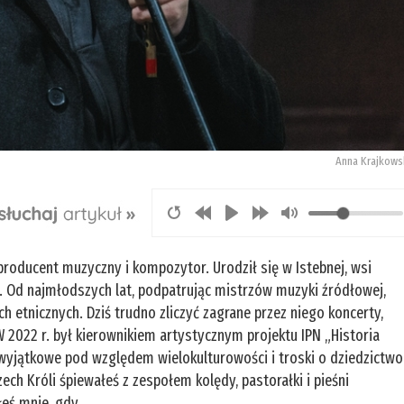
Anna Krajkows
producent muzyczny i kompozytor. Urodził się w Istebnej, wsi
. Od najmłodszych lat, podpatrując mistrzów muzyki źródłowej,
h etnicznych. Dziś trudno zliczyć zagrane przez niego koncerty,
 2022 r. był kierownikiem artystycznym projektu IPN „Historia
 wyjątkowe pod względem wielokulturowości i troski o dziedzictwo
h Króli śpiewałeś z zespołem kolędy, pastorałki i pieśni
łeś mnie, gdy