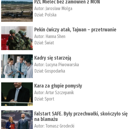
PZL Mielec bez zamówień z MON
Autor:
Jarosław Molga
Dział:
Polska
Pekin ćwiczy atak, Tajwan – przetrwanie
Autor:
­Hanna Shen
Dział:
Świat
Kadry się starzeją
Autor:
Lucyna Piwowarska
Dział:
Gospodarka
Kara za głupie pomysły
Autor:
Artur Szczepanik
Dział:
Sport
Falstart SAFE. Były przechwałki, skończyło się
na blamażu
Autor:
Tomasz Grodecki