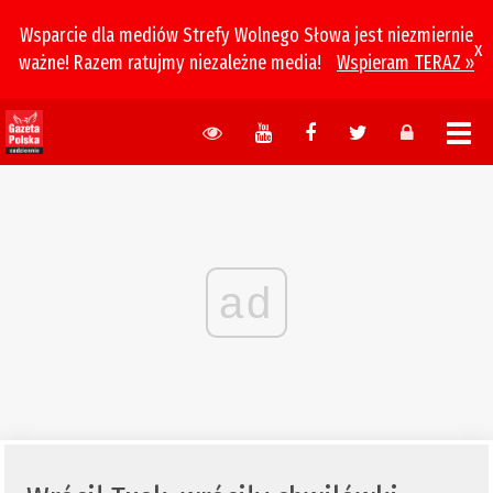
Wsparcie dla mediów Strefy Wolnego Słowa jest niezmiernie
x
ważne! Razem ratujmy niezależne media!
Wspieram TERAZ »
ad