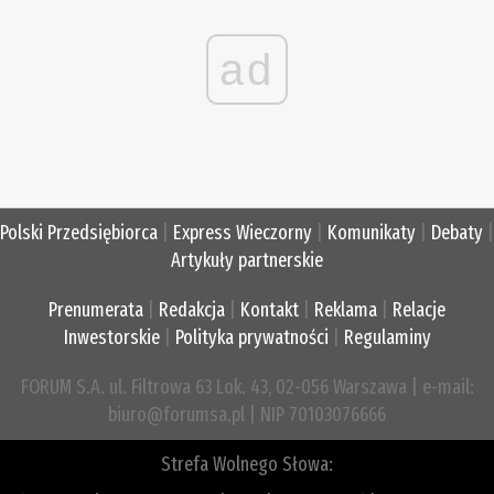
ad
Polski Przedsiębiorca
|
Express Wieczorny
|
Komunikaty
|
Debaty
|
Artykuły partnerskie
Prenumerata
|
Redakcja
|
Kontakt
|
Reklama
|
Relacje
Inwestorskie
|
Polityka prywatności
|
Regulaminy
FORUM S.A. ul. Filtrowa 63 Lok. 43, 02-056 Warszawa | e-mail:
biuro@forumsa.pl | NIP 70103076666
Strefa Wolnego Słowa: