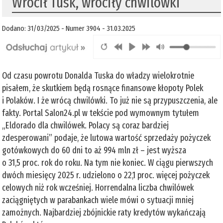
Wrócił Tusk, wróciły chwilówki
Dodano: 31/03/2025 - Numer 3904 - 31.03.2025
Od czasu powrotu Donalda Tuska do władzy wielokrotnie
pisałem, że skutkiem będą rosnące finansowe kłopoty Polek
i Polaków. I że wrócą chwilówki. To już nie są przypuszczenia, ale
fakty. Portal Salon24.pl w tekście pod wymownym tytułem
„Eldorado dla chwilówek. Polacy są coraz bardziej
zdesperowani” podaje, że lutowa wartość sprzedaży pożyczek
gotówkowych do 60 dni to aż 994 mln zł – jest wyższa
o 31,5 proc. rok do roku. Na tym nie koniec. W ciągu pierwszych
dwóch miesięcy 2025 r. udzielono o 22,1 proc. więcej pożyczek
celowych niż rok wcześniej. Horrendalna liczba chwilówek
zaciągniętych w parabankach wiele mówi o sytuacji mniej
zamożnych. Najbardziej zbójnickie raty kredytów wykańczają