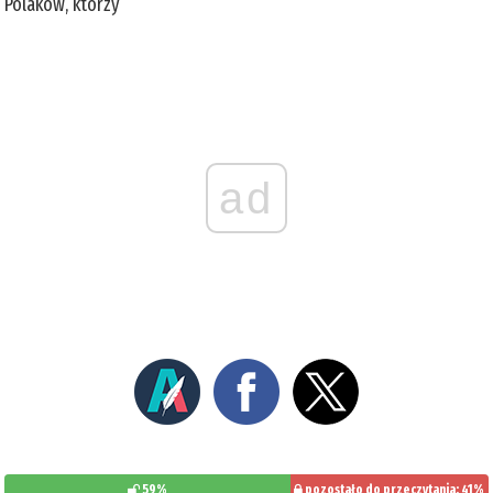
Polaków, którzy
ad
59%
pozostało do przeczytania: 41%