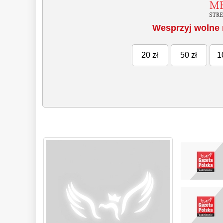
Wesprzyj wolne 
20 zł
50 zł
1