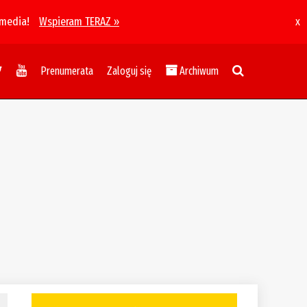
 media!
Wspieram TERAZ »
x
Prenumerata
Zaloguj się
Archiwum