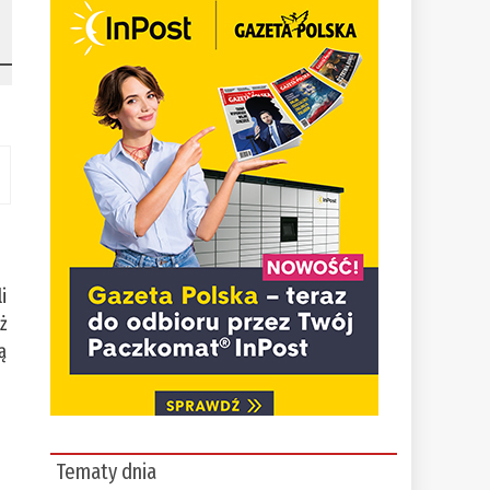
i
eż
ą
Tematy dnia