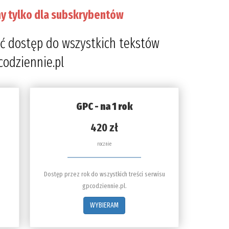
y tylko dla subskrybentów
ć dostęp do wszystkich tekstów
codziennie.pl
GPC - na 1 rok
420 zł
rocznie
Dostęp przez rok do wszystkich treści serwisu
gpcodziennie.pl.
WYBIERAM