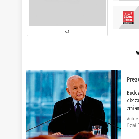
ar
W
Prez
Budow
obsza
zmian
Autor
Dział: