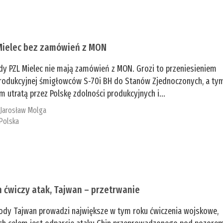
Mielec bez zamówień z MON
dy PZL Mielec nie mają zamówień z MON. Grozi to przeniesieniem
 produkcyjnej śmigłowców S-70i BH do Stanów Zjednoczonych, a ty
 utratą przez Polskę zdolności produkcyjnych i...
:
Jarosław Molga
Polska
n ćwiczy atak, Tajwan – przetrwanie
ody Tajwan prowadzi największe w tym roku ćwiczenia wojskowe,