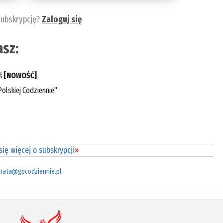
subskrypcję?
Zaloguj się
sz:
eś
[NOWOŚĆ]
olskiej Codziennie"
ię więcej o subskrypcji
»
rata@gpcodziennie.pl