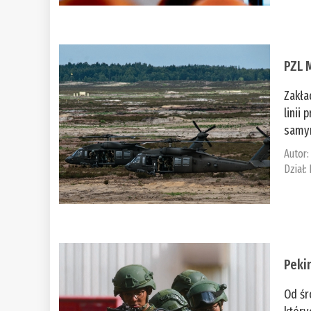
PZL 
Zakła
linii
samym
Autor
Dział:
Peki
Od śr