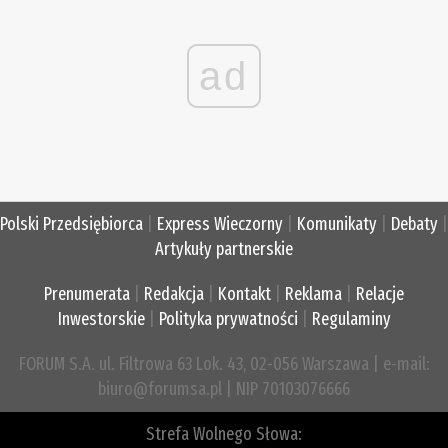
ad
Polski Przedsiębiorca
|
Express Wieczorny
|
Komunikaty
|
Debaty
|
Artykuły partnerskie
Prenumerata
|
Redakcja
|
Kontakt
|
Reklama
|
Relacje
Inwestorskie
|
Polityka prywatności
|
Regulaminy
FORUM S.A. ul. Filtrowa 63 Lok. 43, 02-056 Warszawa | e-mail:
biuro@forumsa.pl | NIP 70103076666
Strefa Wolnego Słowa: