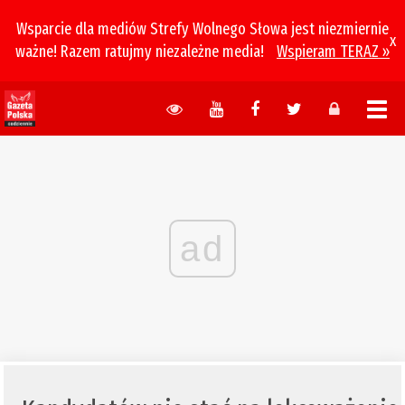
Wsparcie dla mediów Strefy Wolnego Słowa jest niezmiernie
x
ważne! Razem ratujmy niezależne media!
Wspieram TERAZ »
ad