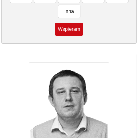
inna
Wspieram