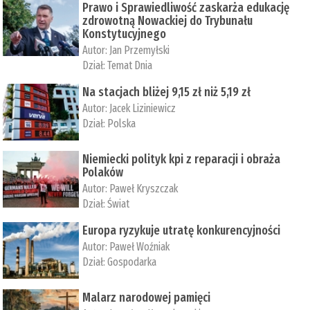
Prawo i Sprawiedliwość zaskarża edukację
zdrowotną Nowackiej do Trybunału
Konstytucyjnego
Autor:
Jan Przemyłski
Dział:
Temat Dnia
Na stacjach bliżej 9,15 zł niż 5,19 zł
Autor:
Jacek Liziniewicz
Dział:
Polska
Niemiecki polityk kpi z reparacji i obraża
Polaków
Autor:
Paweł Kryszczak
Dział:
Świat
Europa ryzykuje utratę konkurencyjności
Autor:
Paweł Woźniak
Dział:
Gospodarka
Malarz narodowej pamięci