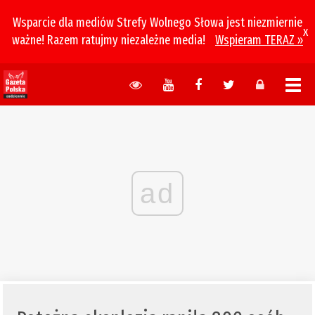
Wsparcie dla mediów Strefy Wolnego Słowa jest niezmiernie
x
ważne! Razem ratujmy niezależne media!
Wspieram TERAZ »
ad