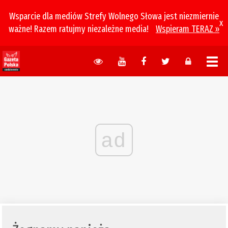
Wsparcie dla mediów Strefy Wolnego Słowa jest niezmiernie
x
ważne! Razem ratujmy niezależne media!
Wspieram TERAZ »
ad