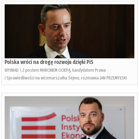
Polska wróci na drogę rozwoju dzięki PiS
WYWIAD \ Z posłem MARCINEM OCIEPĄ, kandydatem Prawa
i Sprawiedliwości na wicemarszałka Sejmu, rozmawia JAN PRZEMYŁSKI