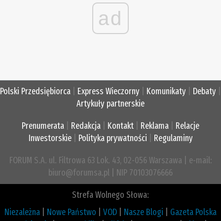
ad
Polski Przedsiębiorca
|
Express Wieczorny
|
Komunikaty
|
Debaty
|
Artykuły partnerskie
Prenumerata
|
Redakcja
|
Kontakt
|
Reklama
|
Relacje
Inwestorskie
|
Polityka prywatności
|
Regulaminy
FORUM S.A. ul. Filtrowa 63 Lok. 43, 02-056 Warszawa | e-mail:
biuro@forumsa.pl | NIP 70103076666
Strefa Wolnego Słowa:
Niezależna
|
Nowe Państwo
|
VOD
|
Nasze Blogi
|
Gazeta Polska