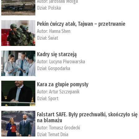
Autor:
Jarosław Molga
Dział:
Polska
Pekin ćwiczy atak, Tajwan – przetrwanie
Autor:
­Hanna Shen
Dział:
Świat
Kadry się starzeją
Autor:
Lucyna Piwowarska
Dział:
Gospodarka
Kara za głupie pomysły
Autor:
Artur Szczepanik
Dział:
Sport
Falstart SAFE. Były przechwałki, skończyło się
na blamażu
Autor:
Tomasz Grodecki
Dział:
Temat Dnia