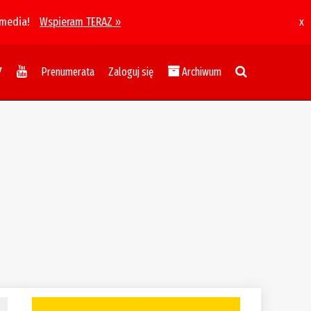
 media!
Wspieram TERAZ »
x
Prenumerata
Zaloguj się
Archiwum