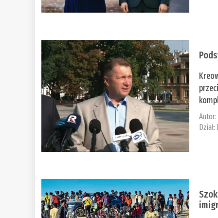
Pods
Kreow
przec
kompl
Autor
Dział:
Szok
imig