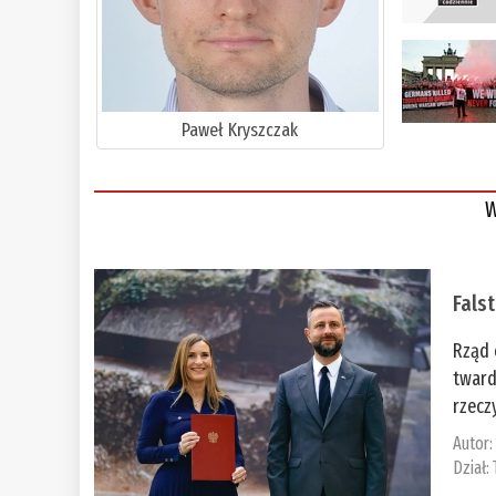
Paweł Kryszczak
W
Fals
Rząd 
tward
rzecz
Autor
Dział: