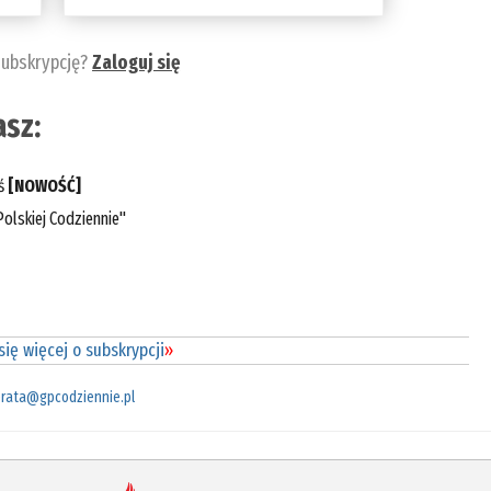
subskrypcję?
Zaloguj się
sz:
eś
[NOWOŚĆ]
olskiej Codziennie"
ię więcej o subskrypcji
»
rata@gpcodziennie.pl