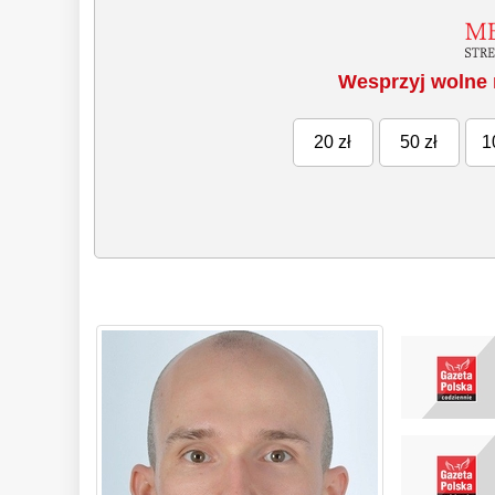
Wesprzyj wolne 
20 zł
50 zł
1