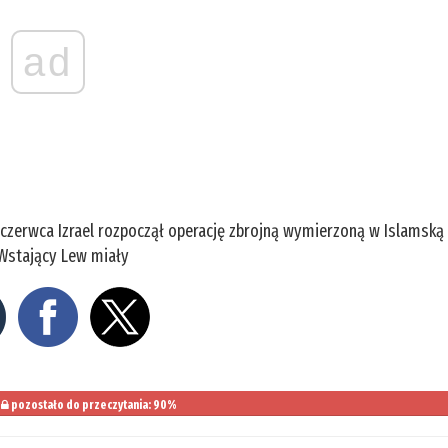
ad
 czerwca Izrael rozpoczął operację zbrojną wymierzoną w Islamską
 Wstający Lew miały
pozostało do przeczytania: 90%