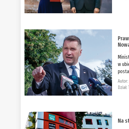
Praw
Nowa
Minis
w ubi
posta
Autor
Dział:
Na st