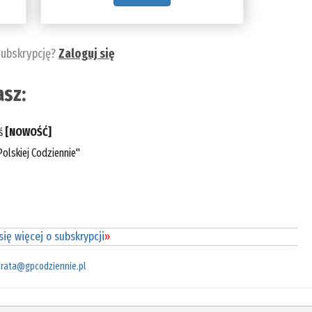
subskrypcję?
Zaloguj się
sz:
eś
[NOWOŚĆ]
olskiej Codziennie"
ię więcej o subskrypcji
»
rata@gpcodziennie.pl