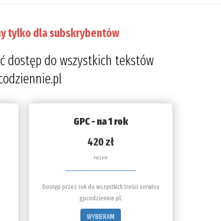
y tylko dla subskrybentów
ć dostęp do wszystkich tekstów
codziennie.pl
GPC - na 1 rok
420 zł
rocznie
Dostęp przez rok do wszystkich treści serwisu
gpcodziennie.pl.
WYBIERAM