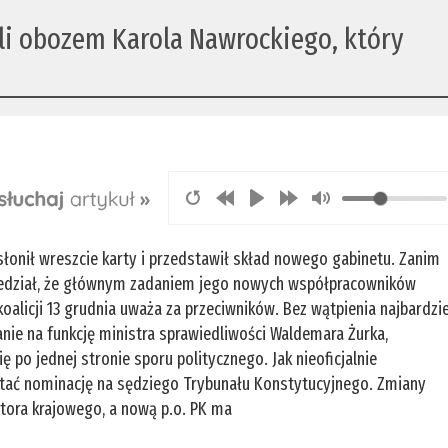
yli obozem Karola Nawrockiego, który
słonił wreszcie karty i przedstawił skład nowego gabinetu. Zanim
wiedział, że głównym zadaniem jego nowych współpracowników
koalicji 13 grudnia uważa za przeciwników. Bez wątpienia najbardzie
ie na funkcję ministra sprawiedliwości Waldemara Żurka,
po jednej stronie sporu politycznego. Jak nieoficjalnie
tać nominację na sędziego Trybunału Konstytucyjnego. Zmiany
atora krajowego, a nową p.o. PK ma