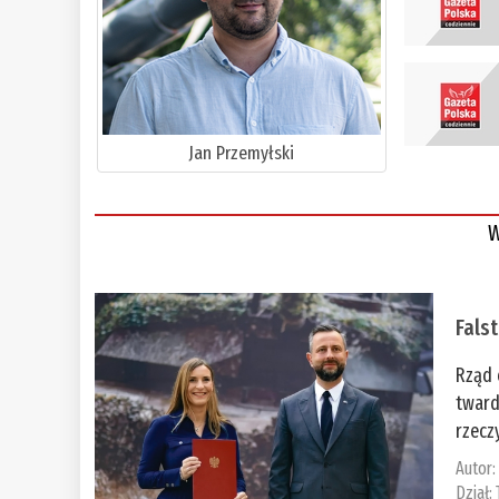
Jan Przemyłski
W
Fals
Rząd 
tward
rzecz
Autor
Dział: