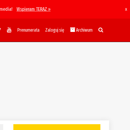
 media!
Wspieram TERAZ »
x
Prenumerata
Zaloguj się
Archiwum