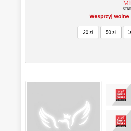
Wesprzyj wolne 
20 zł
50 zł
1