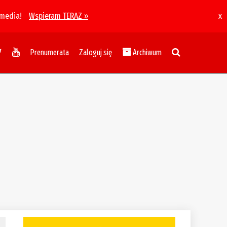
 media!
Wspieram TERAZ »
x
Prenumerata
Zaloguj się
Archiwum