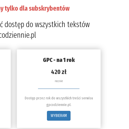
y tylko dla subskrybentów
ć dostęp do wszystkich tekstów
codziennie.pl
GPC - na 1 rok
420 zł
rocznie
Dostęp przez rok do wszystkich treści serwisu
gpcodziennie.pl.
WYBIERAM