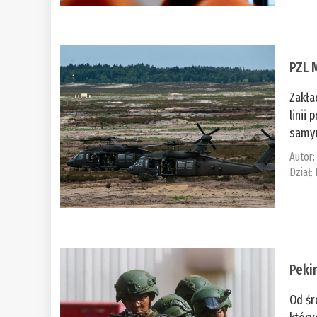
PZL 
Zakła
linii
samym
Autor
Dział:
Peki
Od śr