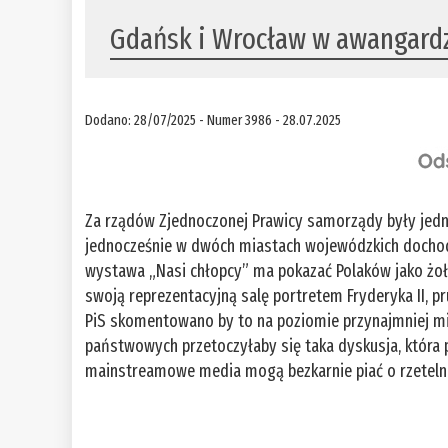
Gdańsk i Wrocław w awangard
Dodano: 28/07/2025 - Numer 3986 - 28.07.2025
Za rządów Zjednoczonej Prawicy samorządy były jedn
jednocześnie w dwóch miastach wojewódzkich docho
wystawa „Nasi chłopcy” ma pokazać Polaków jako żołn
swoją reprezentacyjną salę portretem Fryderyka II, p
PiS skomentowano by to na poziomie przynajmniej min
państwowych przetoczyłaby się taka dyskusja, która
mainstreamowe media mogą bezkarnie piać o rzetel