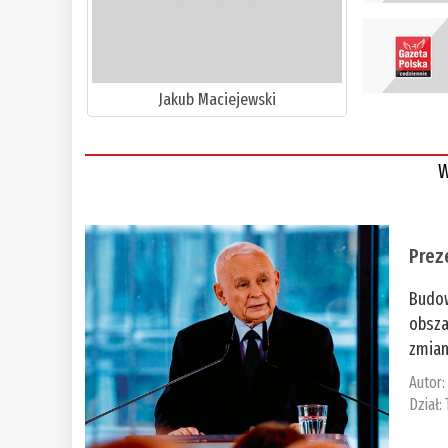
Jakub Maciejewski
W
Prez
Budow
obsza
zmian
Autor
Dział: