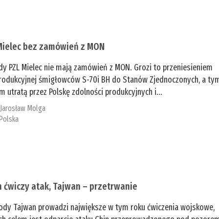
Mielec bez zamówień z MON
dy PZL Mielec nie mają zamówień z MON. Grozi to przeniesieniem
 produkcyjnej śmigłowców S-70i BH do Stanów Zjednoczonych, a ty
 utratą przez Polskę zdolności produkcyjnych i...
:
Jarosław Molga
Polska
n ćwiczy atak, Tajwan – przetrwanie
ody Tajwan prowadzi największe w tym roku ćwiczenia wojskowe,