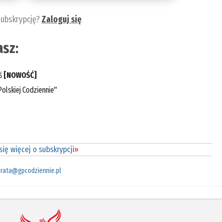
subskrypcję?
Zaloguj się
sz:
eś
[NOWOŚĆ]
olskiej Codziennie"
ię więcej o subskrypcji
»
rata@gpcodziennie.pl