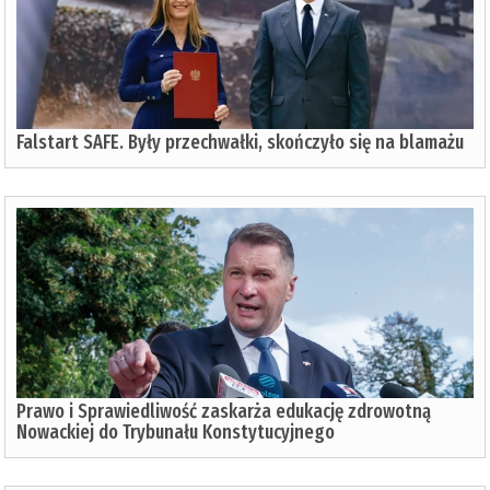
Falstart SAFE. Były przechwałki, skończyło się na blamażu
Prawo i Sprawiedliwość zaskarża edukację zdrowotną
Nowackiej do Trybunału Konstytucyjnego