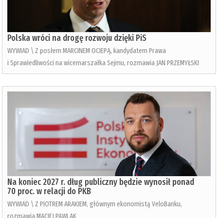
Polska wróci na drogę rozwoju dzięki PiS
WYWIAD \ Z posłem MARCINEM OCIEPĄ, kandydatem Prawa
i Sprawiedliwości na wicemarszałka Sejmu, rozmawia JAN PRZEMYŁSKI
Na koniec 2027 r. dług publiczny będzie wynosił ponad
70 proc. w relacji do PKB
WYWIAD \ Z PIOTREM ARAKIEM, głównym ekonomistą VeloBanku,
rozmawia MACIEJ PAWLAK