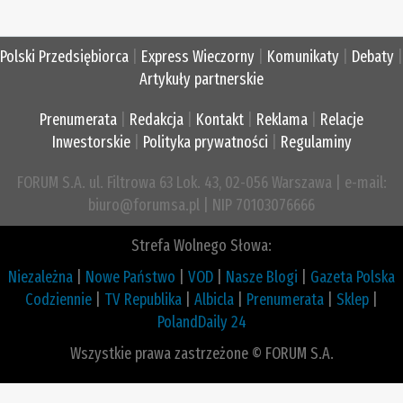
Polski Przedsiębiorca
|
Express Wieczorny
|
Komunikaty
|
Debaty
|
Artykuły partnerskie
Prenumerata
|
Redakcja
|
Kontakt
|
Reklama
|
Relacje
Inwestorskie
|
Polityka prywatności
|
Regulaminy
FORUM S.A. ul. Filtrowa 63 Lok. 43, 02-056 Warszawa | e-mail:
biuro@forumsa.pl | NIP 70103076666
Strefa Wolnego Słowa:
Niezależna
|
Nowe Państwo
|
VOD
|
Nasze Blogi
|
Gazeta Polska
Codziennie
|
TV Republika
|
Albicla
|
Prenumerata
|
Sklep
|
PolandDaily 24
Wszystkie prawa zastrzeżone © FORUM S.A.