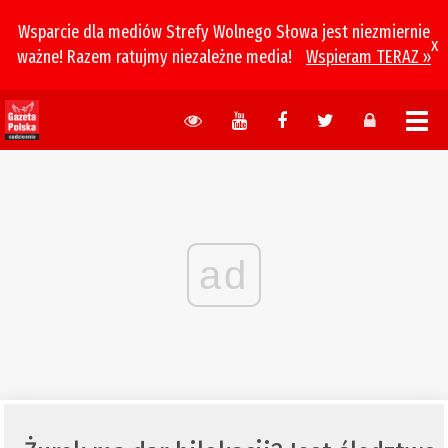
Wsparcie dla mediów Strefy Wolnego Słowa jest niezmiernie
x
ważne! Razem ratujmy niezależne media!
Wspieram TERAZ »
ad