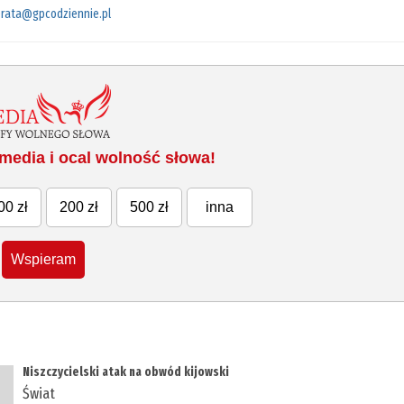
rata@gpcodziennie.pl
media i ocal wolność słowa!
00 zł
200 zł
500 zł
inna
Wspieram
Niszczycielski atak na obwód kijowski
Świat