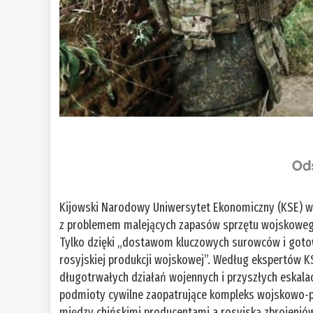
Kijowski Narodowy Uniwersytet Ekonomiczny (KSE) w
z problemem malejących zapasów sprzętu wojskowego 
Tylko dzięki „dostawom kluczowych surowców i gotowe
rosyjskiej produkcji wojskowej”. Według ekspertów K
długotrwałych działań wojennych i przyszłych eskala
podmioty cywilne zaopatrujące kompleks wojskowo-pr
między chińskimi producentami a rosyjską zbrojenió