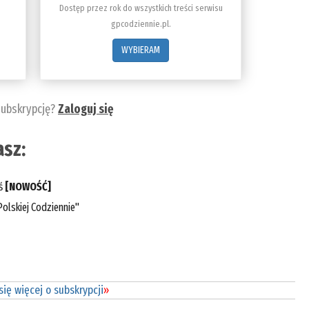
Dostęp przez rok do wszystkich treści serwisu
gpcodziennie.pl.
WYBIERAM
subskrypcję?
Zaloguj się
sz:
eś
[NOWOŚĆ]
olskiej Codziennie"
ię więcej o subskrypcji
»