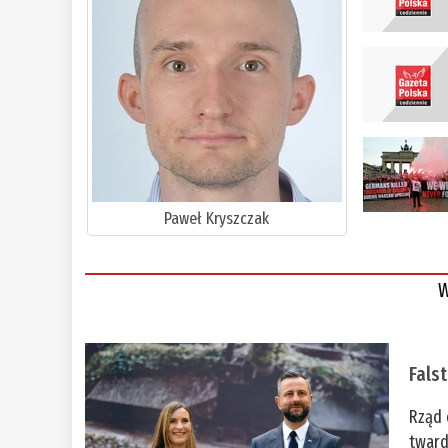
Paweł Kryszczak
W
Fals
Rząd 
tward