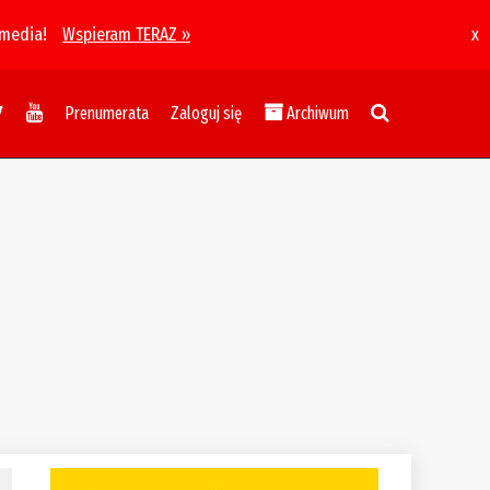
 media!
Wspieram TERAZ »
x
Prenumerata
Zaloguj się
Archiwum