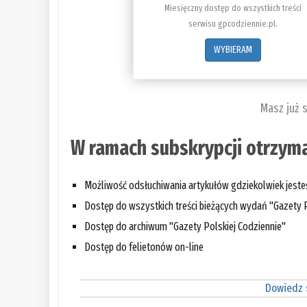
Miesięczny dostęp do wszystkich treści
serwisu gpcodziennie.pl.
WYBIERAM
Masz już 
W ramach subskrypcji otrzyma
Możliwość odsłuchiwania artykułów gdziekolwiek jest
Dostęp do wszystkich treści bieżących wydań "Gazety P
Dostęp do archiwum "Gazety Polskiej Codziennie"
Dostęp do felietonów on-line
Dowiedz s