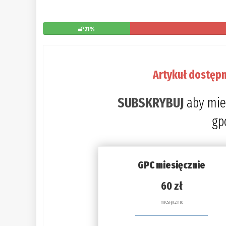
21%
Artykuł dostępn
SUBSKRYBUJ
aby mie
gp
GPC miesięcznie
60 zł
miesięcznie