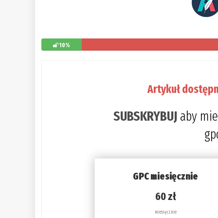
10%
Artykuł dostępn
SUBSKRYBUJ
aby mie
gp
GPC miesięcznie
60 zł
miesięcznie