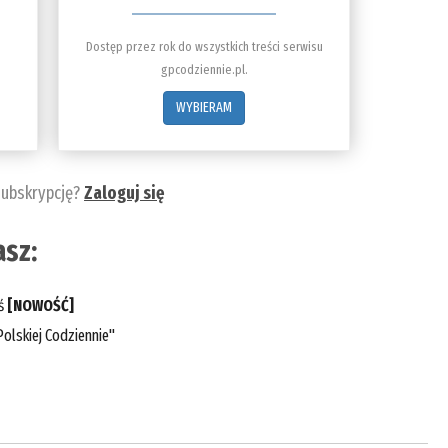
Dostęp przez rok do wszystkich treści serwisu
gpcodziennie.pl.
WYBIERAM
subskrypcję?
Zaloguj się
sz:
eś
[NOWOŚĆ]
olskiej Codziennie"