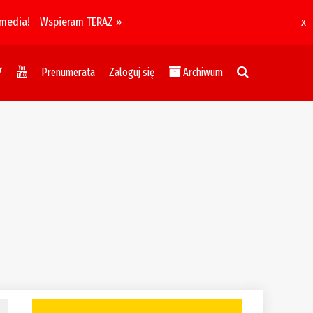
 media!
Wspieram TERAZ »
x
Prenumerata
Zaloguj się
Archiwum