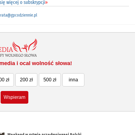
ię więcej o subskrypcji
»
rata@gpcodziennie.pl
media i ocal wolność słowa!
00 zł
200 zł
500 zł
inna
Wspieram
Weekend w rytmie przedwojennej Polski