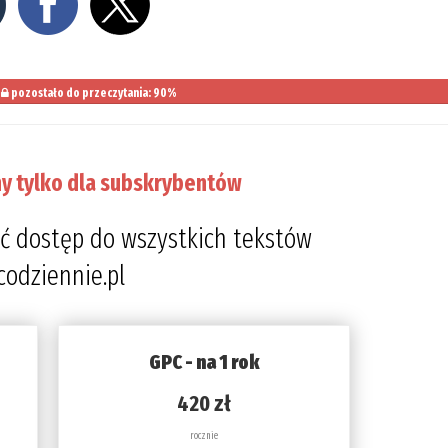
pozostało do przeczytania: 90%
y tylko dla subskrybentów
ć dostęp do wszystkich tekstów
codziennie.pl
GPC - na 1 rok
420 zł
rocznie