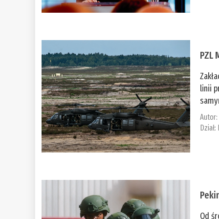
PZL 
Zakła
linii
samym
Autor
Dział:
Peki
Od śr