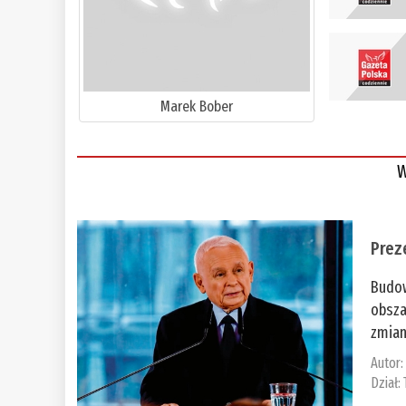
Marek Bober
W
Prez
Budow
obsza
zmian
Autor
Dział: