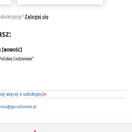
subskrypcję?
Zaloguj się
sz:
eś
[NOWOŚĆ]
olskiej Codziennie"
ię więcej o subskrypcji
»
rata@gpcodziennie.pl