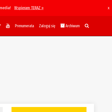
 media!
Wspieram TERAZ »
x
Prenumerata
Zaloguj się
Archiwum