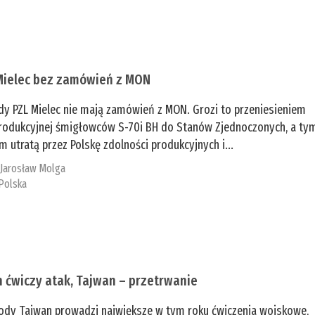
Mielec bez zamówień z MON
dy PZL Mielec nie mają zamówień z MON. Grozi to przeniesieniem
 produkcyjnej śmigłowców S-70i BH do Stanów Zjednoczonych, a ty
 utratą przez Polskę zdolności produkcyjnych i...
:
Jarosław Molga
Polska
n ćwiczy atak, Tajwan – przetrwanie
ody Tajwan prowadzi największe w tym roku ćwiczenia wojskowe,