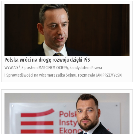
Polska wróci na drogę rozwoju dzięki PiS
WYWIAD \ Z posłem MARCINEM OCIEPĄ, kandydatem Prawa
i Sprawiedliwości na wicemarszałka Sejmu, rozmawia JAN PRZEMYŁSKI