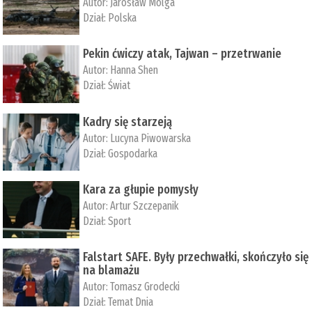
Autor:
Jarosław Molga
Dział:
Polska
Pekin ćwiczy atak, Tajwan – przetrwanie
Autor:
­Hanna Shen
Dział:
Świat
Kadry się starzeją
Autor:
Lucyna Piwowarska
Dział:
Gospodarka
Kara za głupie pomysły
Autor:
Artur Szczepanik
Dział:
Sport
Falstart SAFE. Były przechwałki, skończyło się
na blamażu
Autor:
Tomasz Grodecki
Dział:
Temat Dnia