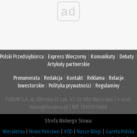
ad
Polski Przedsiębiorca
|
Express Wieczorny
|
Komunikaty
|
Debaty
|
Artykuły partnerskie
Prenumerata
|
Redakcja
|
Kontakt
|
Reklama
|
Relacje
Inwestorskie
|
Polityka prywatności
|
Regulaminy
FORUM S.A. ul. Filtrowa 63 Lok. 43, 02-056 Warszawa | e-mail:
biuro@forumsa.pl | NIP 70103076666
Strefa Wolnego Słowa:
Niezależna
|
Nowe Państwo
|
VOD
|
Nasze Blogi
|
Gazeta Polska