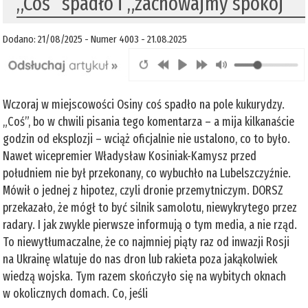
„Coś” spadło i „zachowajmy spokój”
Dodano: 21/08/2025 - Numer 4003 - 21.08.2025
Wczoraj w miejscowości Osiny coś spadło na pole kukurydzy.
„Coś”, bo w chwili pisania tego komentarza – a mija kilkanaście
godzin od eksplozji – wciąż oficjalnie nie ustalono, co to było.
Nawet wicepremier Władysław Kosiniak-Kamysz przed
południem nie był przekonany, co wybuchło na Lubelszczyźnie.
Mówił o jednej z hipotez, czyli dronie przemytniczym. DORSZ
przekazało, że mógł to być silnik samolotu, niewykrytego przez
radary. I jak zwykle pierwsze informują o tym media, a nie rząd.
To niewytłumaczalne, że co najmniej piąty raz od inwazji Rosji
na Ukrainę wlatuje do nas dron lub rakieta poza jakąkolwiek
wiedzą wojska. Tym razem skończyło się na wybitych oknach
w okolicznych domach. Co, jeśli