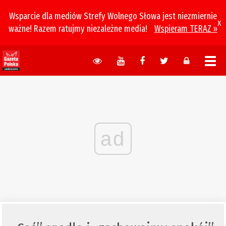
Wsparcie dla mediów Strefy Wolnego Słowa jest niezmiernie
x
ważne! Razem ratujmy niezależne media!
Wspieram TERAZ »
ad