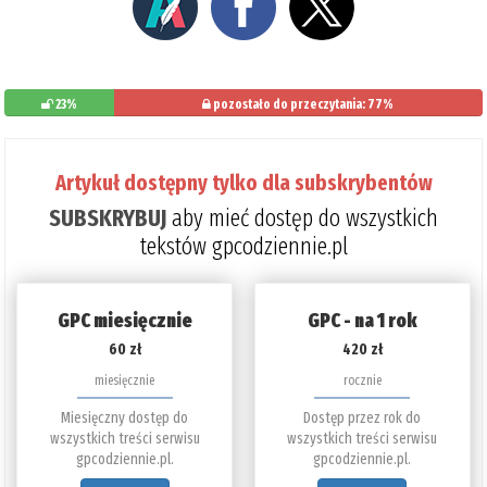
23%
pozostało do przeczytania: 77%
Artykuł dostępny tylko dla subskrybentów
SUBSKRYBUJ
aby mieć dostęp do wszystkich
tekstów gpcodziennie.pl
GPC miesięcznie
GPC - na 1 rok
60 zł
420 zł
miesięcznie
rocznie
Miesięczny dostęp do
Dostęp przez rok do
wszystkich treści serwisu
wszystkich treści serwisu
gpcodziennie.pl.
gpcodziennie.pl.