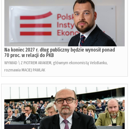
Na koniec 2027 r. dług publiczny będzie wynosił ponad
70 proc. w relacji do PKB
WYWIAD \ Z PIOTREM ARAKIEM, głównym ekonomistą VeloBanku,
rozmawia MACIEJ PAWLAK