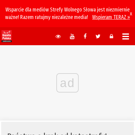
Wsparcie dla mediów Strefy Wolnego Słowa jest niezmiernie
x
ważne! Razem ratujmy niezależne media!
Wspieram TERAZ »
ad