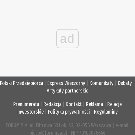
ad
Polski Przedsiębiorca
|
Express Wieczorny
|
Komunikaty
|
Debaty
|
Artykuły partnerskie
Prenumerata
|
Redakcja
|
Kontakt
|
Reklama
|
Relacje
Inwestorskie
|
Polityka prywatności
|
Regulaminy
FORUM S.A. ul. Filtrowa 63 Lok. 43, 02-056 Warszawa | e-mail:
biuro@forumsa.pl | NIP 70103076666