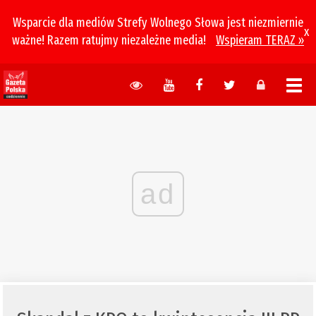
Wsparcie dla mediów Strefy Wolnego Słowa jest niezmiernie
x
ważne! Razem ratujmy niezależne media!
Wspieram TERAZ »
ad