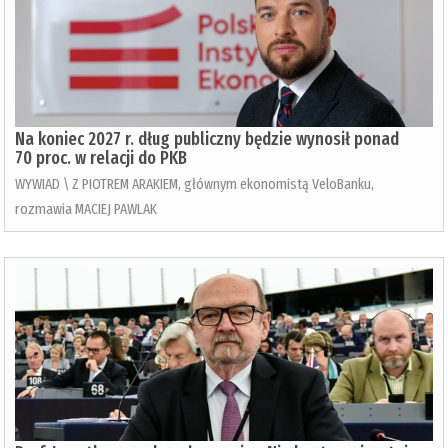
Na koniec 2027 r. dług publiczny będzie wynosił ponad
70 proc. w relacji do PKB
WYWIAD \ Z PIOTREM ARAKIEM, głównym ekonomistą VeloBanku,
rozmawia MACIEJ PAWLAK