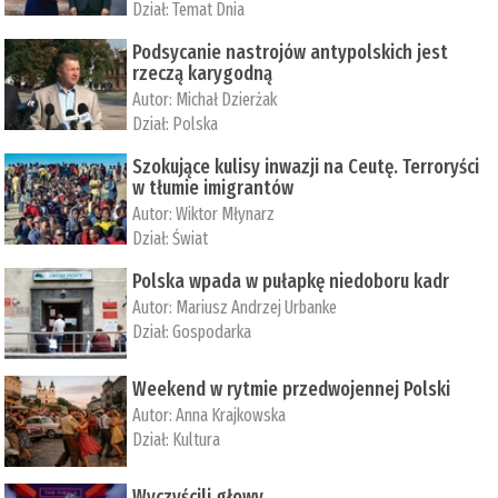
Dział:
Temat Dnia
Podsycanie nastrojów antypolskich jest
rzeczą karygodną
Autor:
Michał Dzierżak
Dział:
Polska
Szokujące kulisy inwazji na Ceutę. Terroryści
w tłumie imigrantów
Autor:
Wiktor Młynarz
Dział:
Świat
Polska wpada w pułapkę niedoboru kadr
Autor:
Mariusz Andrzej Urbanke
Dział:
Gospodarka
Weekend w rytmie przedwojennej Polski
Autor:
Anna Krajkowska
Dział:
Kultura
Wyczyścili głowy