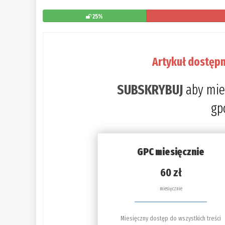
25%
Artykuł dostępn
SUBSKRYBUJ
aby mie
gp
GPC miesięcznie
60 zł
miesięcznie
Miesięczny dostęp do wszystkich treści