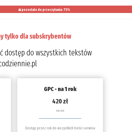
pozostało do przeczytania: 75%
y tylko dla subskrybentów
ć dostęp do wszystkich tekstów
codziennie.pl
GPC - na 1 rok
420 zł
rocznie
Dostęp przez rok do wszystkich treści serwisu