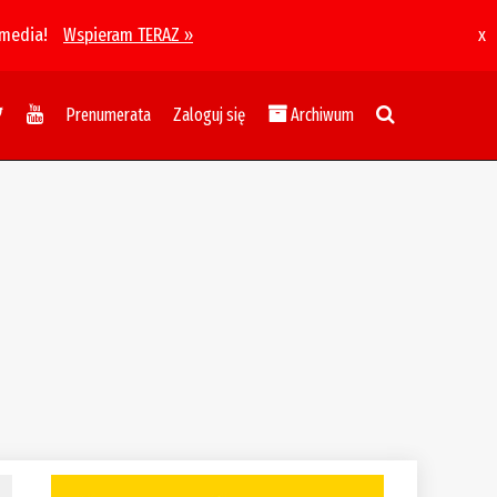
 media!
Wspieram TERAZ »
x
Prenumerata
Zaloguj się
Archiwum