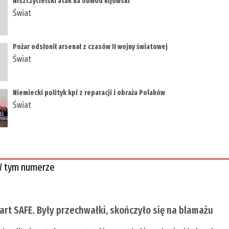
Niszczycielski atak na obwód kijowski
Świat
Pożar odsłonił arsenał z czasów II wojny światowej
Świat
Niemiecki polityk kpi z reparacji i obraża Polaków
Świat
 tym numerze
tart SAFE. Były przechwałki, skończyło się na blamażu