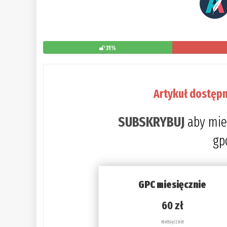
31%
Artykuł dostępn
SUBSKRYBUJ
aby mie
gp
GPC miesięcznie
60 zł
miesięcznie