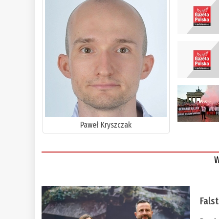
Paweł Kryszczak
W
Fals