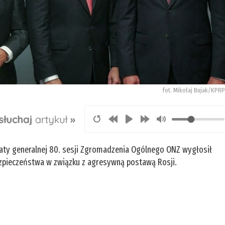
fot. Mikołaj Bujak/KPRP
baty generalnej 80. sesji Zgromadzenia Ogólnego ONZ wygłosił
zpieczeństwa w związku z agresywną postawą Rosji.