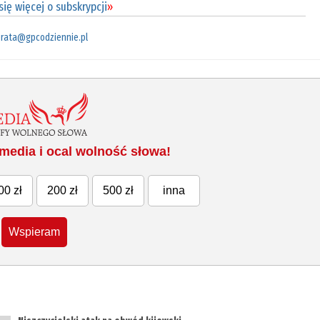
ię więcej o subskrypcji
»
rata@gpcodziennie.pl
media i ocal wolność słowa!
00 zł
200 zł
500 zł
inna
Wspieram