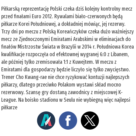
Piłkarską reprezentację Polski czeka dziś kolejny kontrolny mecz
przed finałami Euro 2012. Rywalami biało-czerwonych będą
piłkarze Korei Południowej, a dokładniej mówiąc, jej rezerwy.
Trzy dni po meczu z Polską Koreańczyków czeka dużo ważniejszy
mecz ze Zjednoczonymi Emiratami Arabskimi w eliminacjach do
finałów Mistrzostw Świata w Brazylii w 2014 r. Południowa Korea
kwalifikacje rozpoczęła od efektownej wygranej 6:0 z Libanem,
ale później tylko zremisowała 1:1 z Kuwejtem. W meczu z
Emiratami dla gospodarzy będzie liczyło się tylko zwycięstwo.
Trener Cho Kwang-rae nie chce ryzykować kontuzji najlepszych
piłkarzy, dlatego przeciwko Polakom wystawi skład mocno
rezerwowy. Szansę gry dostaną zawodnicy z miejscowej K-
League. Na boisko stadionu w Seulu nie wybiegną więc najlepsi
piłkarze