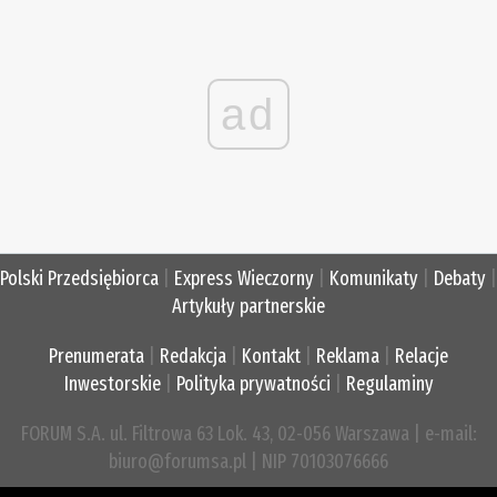
ad
Polski Przedsiębiorca
|
Express Wieczorny
|
Komunikaty
|
Debaty
|
Artykuły partnerskie
Prenumerata
|
Redakcja
|
Kontakt
|
Reklama
|
Relacje
Inwestorskie
|
Polityka prywatności
|
Regulaminy
FORUM S.A. ul. Filtrowa 63 Lok. 43, 02-056 Warszawa | e-mail:
biuro@forumsa.pl | NIP 70103076666