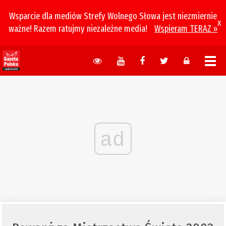
Wsparcie dla mediów Strefy Wolnego Słowa jest niezmiernie
x
ważne! Razem ratujmy niezależne media!
Wspieram TERAZ »
ad