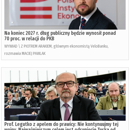
Na koniec 2027 r. dług publiczny będzie wynosił ponad
70 proc. w relacji do PKB
WYWIAD \ Z PIOTREM ARAKIEM, głównym ekonomistą VeloBanku,
rozmawia MACIEJ PAWLAK
Prof. Legutko z apelem do prawicy: Nie kontynuujmy tej
wojny. Najważniejszym celem jest odsunięcie Tuska od