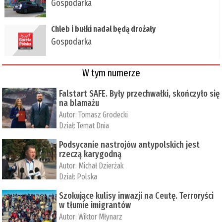
Gospodarka
Chleb i bułki nadal będą drożały
Gospodarka
W tym numerze
Falstart SAFE. Były przechwałki, skończyło się
na blamażu
Autor:
Tomasz Grodecki
Dział:
Temat Dnia
Podsycanie nastrojów antypolskich jest
rzeczą karygodną
Autor:
Michał Dzierżak
Dział:
Polska
Szokujące kulisy inwazji na Ceutę. Terroryści
w tłumie imigrantów
Autor:
Wiktor Młynarz