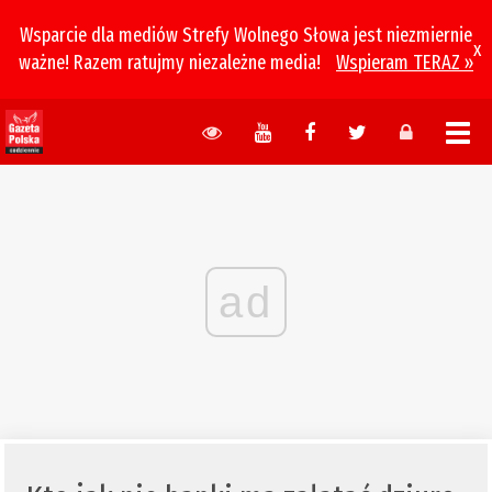
Wsparcie dla mediów Strefy Wolnego Słowa jest niezmiernie
x
ważne! Razem ratujmy niezależne media!
Wspieram TERAZ »
ad