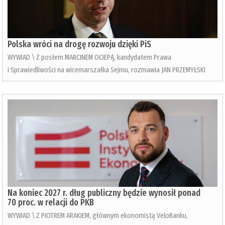
Polska wróci na drogę rozwoju dzięki PiS
WYWIAD \ Z posłem MARCINEM OCIEPĄ, kandydatem Prawa
i Sprawiedliwości na wicemarszałka Sejmu, rozmawia JAN PRZEMYŁSKI
Na koniec 2027 r. dług publiczny będzie wynosił ponad
70 proc. w relacji do PKB
WYWIAD \ Z PIOTREM ARAKIEM, głównym ekonomistą VeloBanku,