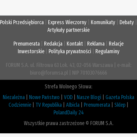
Polski Przedsiębiorca
|
Express Wieczorny
|
Komunikaty
|
Debaty
|
Artykuły partnerskie
Prenumerata
|
Redakcja
|
Kontakt
|
Reklama
|
Relacje
Inwestorskie
|
Polityka prywatności
|
Regulaminy
FORUM S.A. ul. Filtrowa 63 Lok. 43, 02-056 Warszawa | e-mail:
biuro@forumsa.pl | NIP 70103076666
Strefa Wolnego Słowa:
Niezależna
|
Nowe Państwo
|
VOD
|
Nasze Blogi
|
Gazeta Polska
Codziennie
|
TV Republika
|
Albicla
|
Prenumerata
|
Sklep
|
PolandDaily 24
Wszystkie prawa zastrzeżone © FORUM S.A.