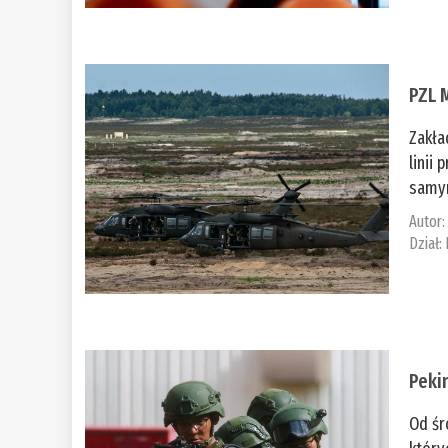
PZL 
Zakła
linii
samym
Autor
Dział:
Peki
Od śr