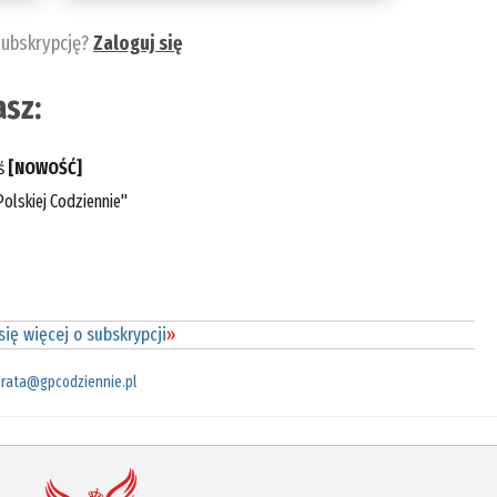
subskrypcję?
Zaloguj się
sz:
eś
[NOWOŚĆ]
olskiej Codziennie"
ię więcej o subskrypcji
»
rata@gpcodziennie.pl