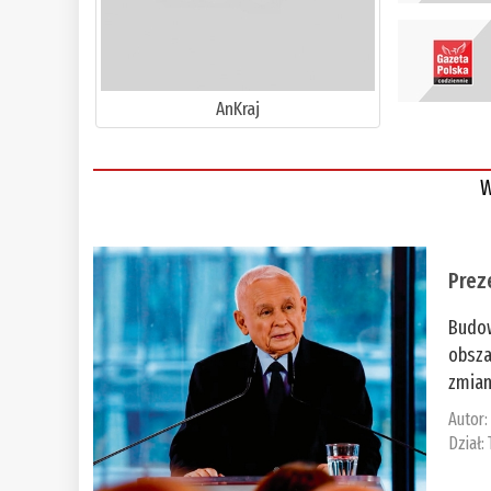
AnKraj
W
Prez
Budow
obsza
zmian
Autor
Dział: