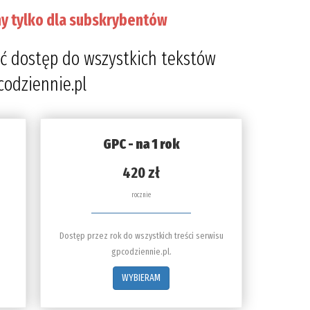
y tylko dla subskrybentów
ć dostęp do wszystkich tekstów
codziennie.pl
GPC - na 1 rok
420 zł
rocznie
Dostęp przez rok do wszystkich treści serwisu
gpcodziennie.pl.
WYBIERAM