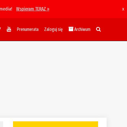
 media!
Wspieram TERAZ »
x
Prenumerata
Zaloguj się
Archiwum