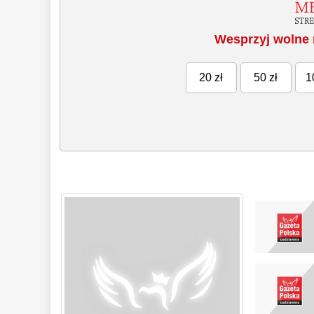
Wesprzyj wolne 
20 zł
50 zł
1