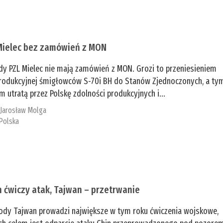
Mielec bez zamówień z MON
dy PZL Mielec nie mają zamówień z MON. Grozi to przeniesieniem
 produkcyjnej śmigłowców S-70i BH do Stanów Zjednoczonych, a ty
 utratą przez Polskę zdolności produkcyjnych i...
:
Jarosław Molga
Polska
n ćwiczy atak, Tajwan – przetrwanie
ody Tajwan prowadzi największe w tym roku ćwiczenia wojskowe,