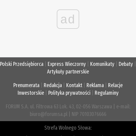
ad
Polski Przedsiębiorca
|
Express Wieczorny
|
Komunikaty
|
Debaty
|
Artykuły partnerskie
Prenumerata
|
Redakcja
|
Kontakt
|
Reklama
|
Relacje
Inwestorskie
|
Polityka prywatności
|
Regulaminy
FORUM S.A. ul. Filtrowa 63 Lok. 43, 02-056 Warszawa | e-mail:
biuro@forumsa.pl | NIP 70103076666
Strefa Wolnego Słowa: