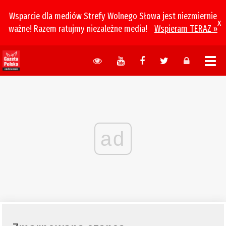
Wsparcie dla mediów Strefy Wolnego Słowa jest niezmiernie
x
ważne! Razem ratujmy niezależne media!
Wspieram TERAZ »
ad