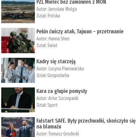
PZL Mielec bez zamówień z MON
Autor:
Jarosław Molga
Dział:
Polska
Pekin ćwiczy atak, Tajwan – przetrwanie
Autor:
­Hanna Shen
Dział:
Świat
Kadry się starzeją
Autor:
Lucyna Piwowarska
Dział:
Gospodarka
Kara za głupie pomysły
Autor:
Artur Szczepanik
Dział:
Sport
Falstart SAFE. Były przechwałki, skończyło się
na blamażu
Autor:
Tomasz Grodecki