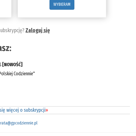
WYBIERAM
subskrypcję?
Zaloguj się
sz:
eś
[NOWOŚĆ]
olskiej Codziennie"
ię więcej o subskrypcji
»
rata@gpcodziennie.pl