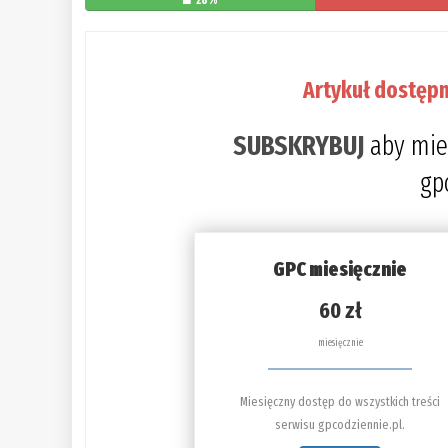
28%
Artykuł dostępn
SUBSKRYBUJ
aby mie
gp
GPC miesięcznie
60 zł
miesięcznie
Miesięczny dostęp do wszystkich treści
serwisu gpcodziennie.pl.