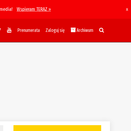
 media!
Wspieram TERAZ »
x
Prenumerata
Zaloguj się
Archiwum