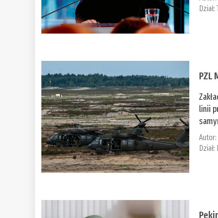
Dział:
PZL 
Zakła
linii
samym
Autor
Dział:
Peki