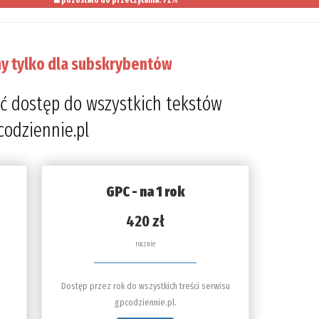
pozostało do przeczytania: 72%
y tylko dla subskrybentów
ć dostęp do wszystkich tekstów
codziennie.pl
GPC - na 1 rok
420 zł
rocznie
Dostęp przez rok do wszystkich treści serwisu
gpcodziennie.pl.