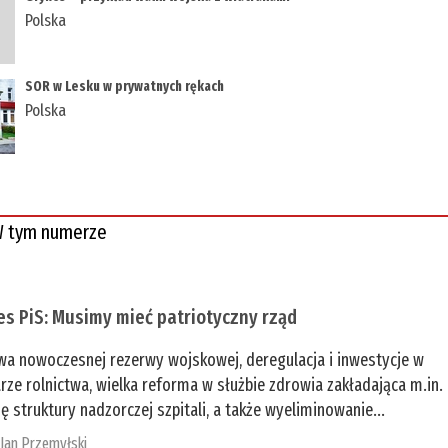
Polska
SOR w Lesku w prywatnych rękach
Polska
 tym numerze
es PiS: Musimy mieć patriotyczny rząd
a nowoczesnej rezerwy wojskowej, deregulacja i inwestycje w
rze rolnictwa, wielka reforma w służbie zdrowia zakładająca m.in.
ę struktury nadzorczej szpitali, a także wyeliminowanie...
:
Jan Przemyłski