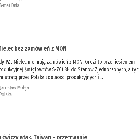
Temat Dnia
Mielec bez zamówień z MON
dy PZL Mielec nie mają zamówień z MON. Grozi to przeniesieniem
 produkcyjnej śmigłowców S-70i BH do Stanów Zjednoczonych, a ty
 utratą przez Polskę zdolności produkcyjnych i...
:
Jarosław Molga
Polska
n ćwiczy atak, Tajwan – przetrwanie