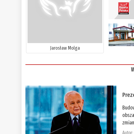
Jarosław Molga
W
Prez
Budow
obsza
zmian
Autor