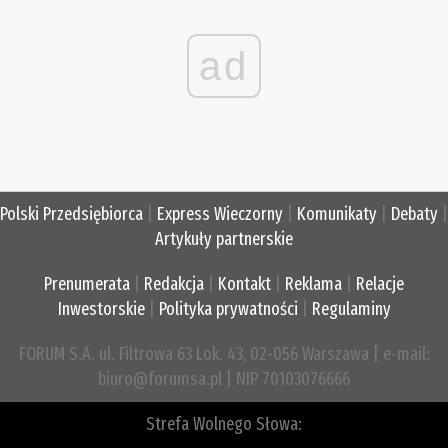
ad
Polski Przedsiębiorca
|
Express Wieczorny
|
Komunikaty
|
Debaty
|
Artykuły partnerskie
Prenumerata
|
Redakcja
|
Kontakt
|
Reklama
|
Relacje
Inwestorskie
|
Polityka prywatności
|
Regulaminy
FORUM S.A. ul. Filtrowa 63 Lok. 43, 02-056 Warszawa | e-mail:
biuro@forumsa.pl | NIP 70103076666
Strefa Wolnego Słowa: