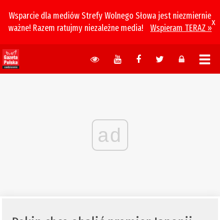
Wsparcie dla mediów Strefy Wolnego Słowa jest niezmiernie
x
ważne! Razem ratujmy niezależne media!
Wspieram TERAZ »
ad