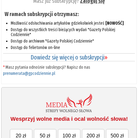
Masz już subskrypcję?
Zaloguj się
W ramach subskrypcji otrzymasz:
Możliwość odsłuchiwania artykułów gdziekolwiek jesteś
[NOWOŚĆ]
Dostęp do wszystkich treści bieżących wydań "Gazety Polskiej
Codziennie"
Dostęp do archiwum "Gazety Polskiej Codziennie"
Dostęp do felietonów on-line
Dowiedz się więcej o subskrypcji
»
*
Masz pytania odnośnie subskrypcji? Napisz do nas
prenumerata@gpcodziennie.pl
Wesprzyj wolne media i ocal wolność słowa!
20 zł
50 zł
100 zł
200 zł
500 zł