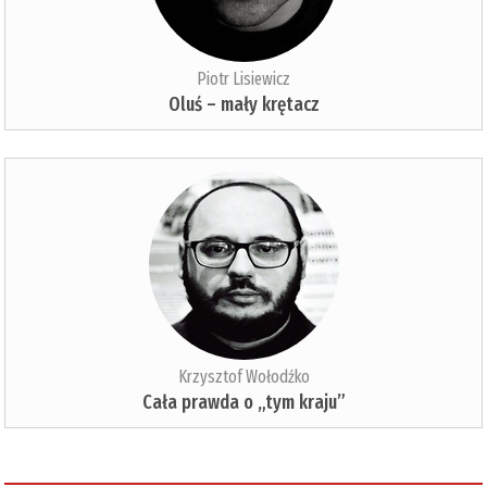
Piotr Lisiewicz
Oluś – mały krętacz
Krzysztof Wołodźko
Cała prawda o „tym kraju”