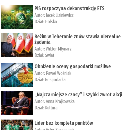
PiS rozpoczyna dekonstrukcję ETS
Autor:
Jacek Liziniewicz
Dział:
Polska
Reżim w Teheranie znów stawia nierealne
żądania
Autor:
Wiktor Młynarz
Dział:
Świat
Obniżenie oceny gospodarki możliwe
Autor:
Paweł Woźniak
Dział:
Gospodarka
„Najczarniejsze czasy” i szybki zwrot akcji
Autor:
Anna Krajkowska
Dział:
Kultura
Lider bez kompletu punktów
Autor:
Artur Szczepanik