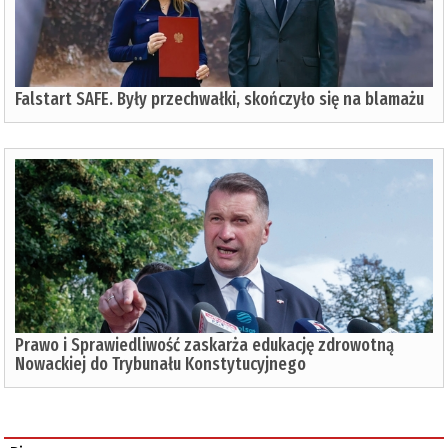
Falstart SAFE. Były przechwałki, skończyło się na blamażu
Prawo i Sprawiedliwość zaskarża edukację zdrowotną
Nowackiej do Trybunału Konstytucyjnego