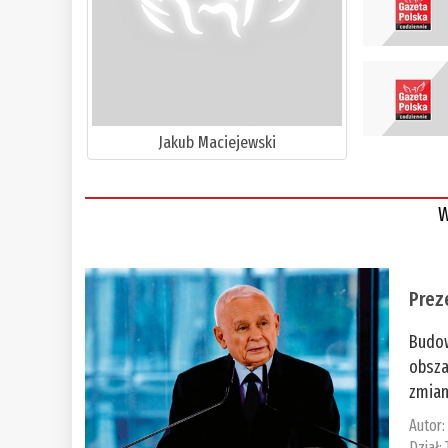
Jakub Maciejewski
W
Prez
Budow
obsza
zmian
Autor
Dział: