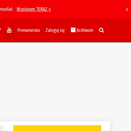
 media!
Wspieram TERAZ »
x
Prenumerata
Zaloguj się
Archiwum