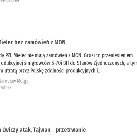
Mielec bez zamówień z MON
dy PZL Mielec nie mają zamówień z MON. Grozi to przeniesieniem
 produkcyjnej śmigłowców S-70i BH do Stanów Zjednoczonych, a ty
 utratą przez Polskę zdolności produkcyjnych i...
:
Jarosław Molga
Polska
n ćwiczy atak, Tajwan – przetrwanie