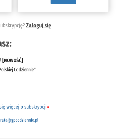
subskrypcję?
Zaloguj się
sz:
eś
[NOWOŚĆ]
olskiej Codziennie"
ię więcej o subskrypcji
»
rata@gpcodziennie.pl