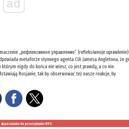
ad
łumaczenie „рефлексивное управление” (refleksiwnoje uprawlenie)
ś odpowiada metaforze słynnego agenta CIA Jamesa Angletona, że g
 którym nigdy do końca nie wiesz, co jest prawdą, a co nie.
stawiają Rosjanie, tak by obserwować też nasze reakcje, by
pozostało do przeczytania: 89%