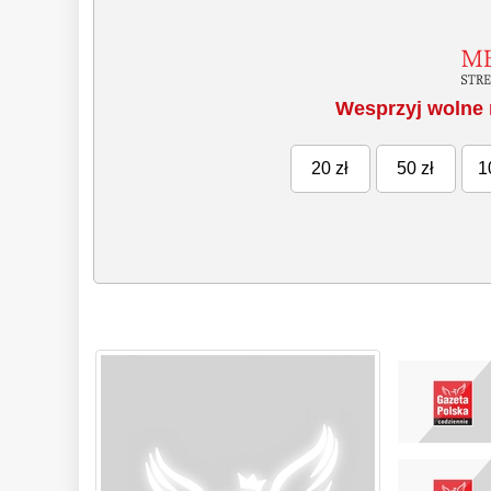
Wesprzyj wolne 
20 zł
50 zł
1