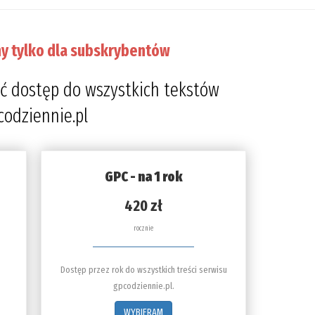
y tylko dla subskrybentów
ć dostęp do wszystkich tekstów
codziennie.pl
GPC - na 1 rok
420 zł
rocznie
Dostęp przez rok do wszystkich treści serwisu
gpcodziennie.pl.
WYBIERAM