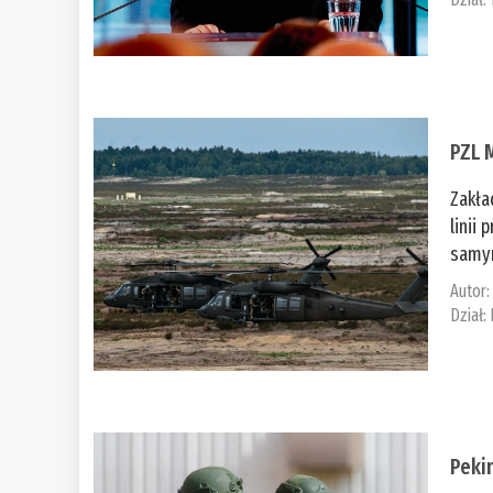
PZL 
Zakła
linii
samym
Autor
Dział:
Peki