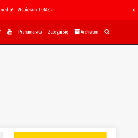
 media!
Wspieram TERAZ »
x
Prenumerata
Zaloguj się
Archiwum