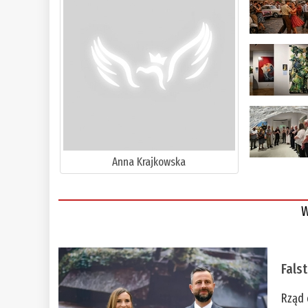
Anna Krajkowska
W
Fals
Rząd 