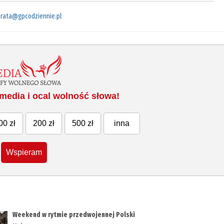
rata@gpcodziennie.pl
media i ocal wolność słowa!
00 zł
200 zł
500 zł
inna
Wspieram
Weekend w rytmie przedwojennej Polski