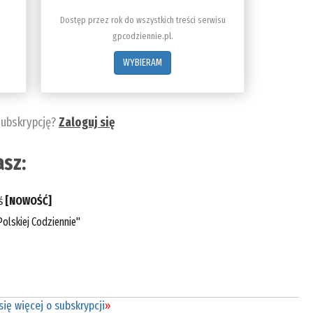
Dostęp przez rok do wszystkich treści serwisu
gpcodziennie.pl.
WYBIERAM
subskrypcję?
Zaloguj się
sz:
eś
[NOWOŚĆ]
olskiej Codziennie"
ię więcej o subskrypcji
»