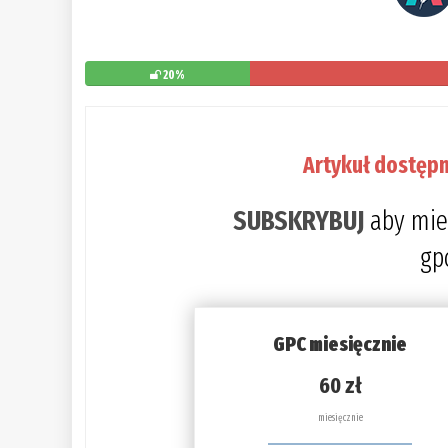
20%
Artykuł dostępn
SUBSKRYBUJ
aby mie
gp
GPC miesięcznie
60 zł
miesięcznie