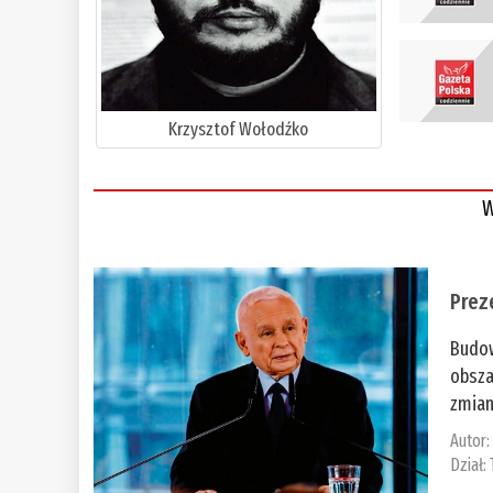
Krzysztof Wołodźko
W
Prez
Budow
obsza
zmian
Autor
Dział: