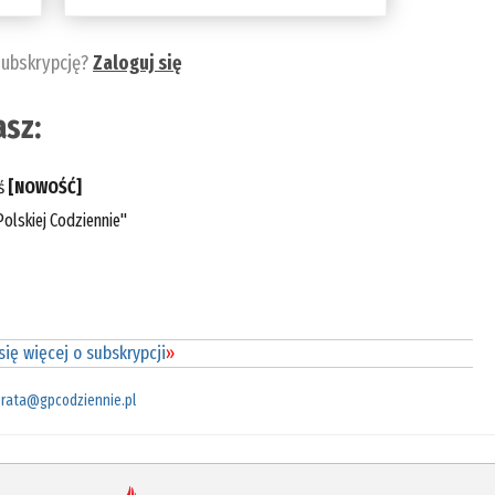
subskrypcję?
Zaloguj się
sz:
eś
[NOWOŚĆ]
olskiej Codziennie"
ię więcej o subskrypcji
»
rata@gpcodziennie.pl