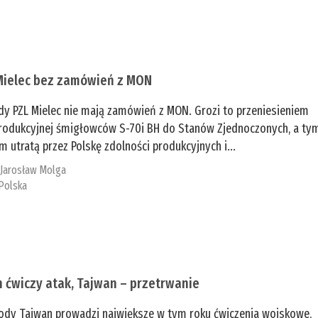
Mielec bez zamówień z MON
dy PZL Mielec nie mają zamówień z MON. Grozi to przeniesieniem
 produkcyjnej śmigłowców S-70i BH do Stanów Zjednoczonych, a ty
 utratą przez Polskę zdolności produkcyjnych i...
:
Jarosław Molga
Polska
n ćwiczy atak, Tajwan – przetrwanie
ody Tajwan prowadzi największe w tym roku ćwiczenia wojskowe,