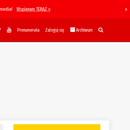
 media!
Wspieram TERAZ »
x
Prenumerata
Zaloguj się
Archiwum