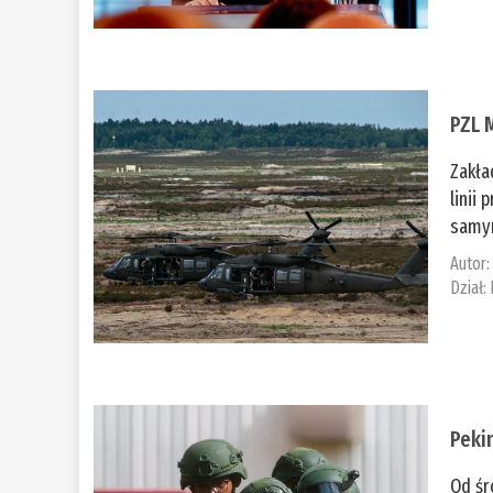
PZL 
Zakła
linii
samym
Autor
Dział:
Peki
Od śr