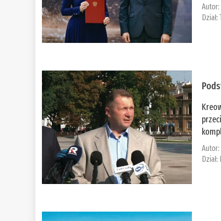
Autor
Dział:
Pods
Kreow
przec
kompl
Autor
Dział: