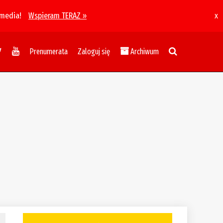
 media!
Wspieram TERAZ »
x
Prenumerata
Zaloguj się
Archiwum