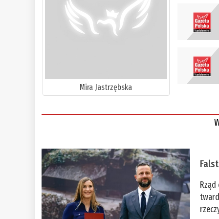
Mira Jastrzębska
W
Fals
Rząd 
tward
rzecz