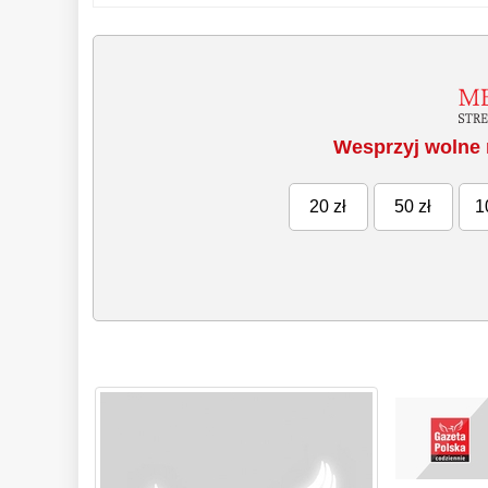
Wesprzyj wolne 
20 zł
50 zł
1