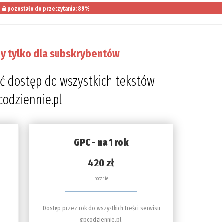
pozostało do przeczytania: 89%
y tylko dla subskrybentów
ć dostęp do wszystkich tekstów
codziennie.pl
GPC - na 1 rok
420 zł
rocznie
Dostęp przez rok do wszystkich treści serwisu
gpcodziennie.pl.