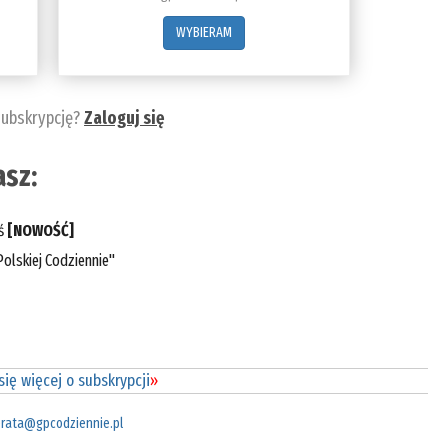
WYBIERAM
subskrypcję?
Zaloguj się
sz:
eś
[NOWOŚĆ]
olskiej Codziennie"
ię więcej o subskrypcji
»
rata@gpcodziennie.pl