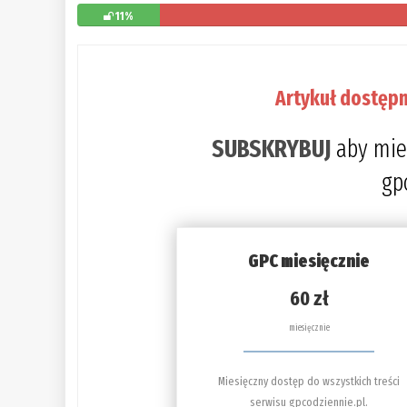
11%
Artykuł dostępn
SUBSKRYBUJ
aby mie
gp
GPC miesięcznie
60 zł
miesięcznie
Miesięczny dostęp do wszystkich treści
serwisu gpcodziennie.pl.