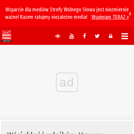
Wsparcie dla mediów Strefy Wolnego Słowa jest niezmiernie
x
ważne! Razem ratujmy niezależne media!
Wspieram TERAZ »
ad