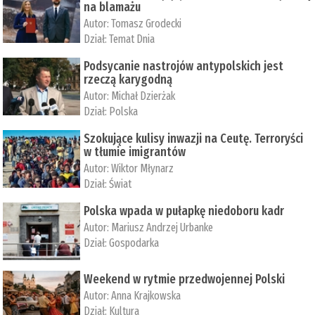
na blamażu
Autor:
Tomasz Grodecki
Dział:
Temat Dnia
Podsycanie nastrojów antypolskich jest
rzeczą karygodną
Autor:
Michał Dzierżak
Dział:
Polska
Szokujące kulisy inwazji na Ceutę. Terroryści
w tłumie imigrantów
Autor:
Wiktor Młynarz
Dział:
Świat
Polska wpada w pułapkę niedoboru kadr
Autor:
Mariusz Andrzej Urbanke
Dział:
Gospodarka
Weekend w rytmie przedwojennej Polski
Autor:
Anna Krajkowska
Dział:
Kultura