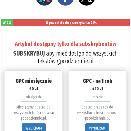
9%
pozostało do przeczytania: 91%
Artykuł dostępny tylko dla subskrybentów
SUBSKRYBUJ
aby mieć dostęp do wszystkich
tekstów gpcodziennie.pl
GPC miesięcznie
GPC - na 1 rok
60 zł
420 zł
miesięcznie
rocznie
Miesięczny dostęp do
Dostęp przez rok do
wszystkich treści serwisu
wszystkich treści serwisu
gpcodziennie.pl.
gpcodziennie.pl.
WYBIERAM
WYBIERAM