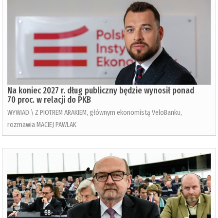
Na koniec 2027 r. dług publiczny będzie wynosił ponad
70 proc. w relacji do PKB
WYWIAD \ Z PIOTREM ARAKIEM, głównym ekonomistą VeloBanku,
rozmawia MACIEJ PAWLAK