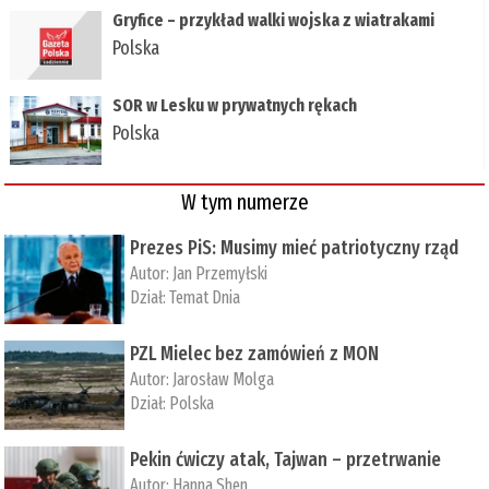
Gryfice – przykład walki wojska z wiatrakami
Polska
SOR w Lesku w prywatnych rękach
Polska
W tym numerze
Prezes PiS: Musimy mieć patriotyczny rząd
Autor:
Jan Przemyłski
Dział:
Temat Dnia
PZL Mielec bez zamówień z MON
Autor:
Jarosław Molga
Dział:
Polska
Pekin ćwiczy atak, Tajwan – przetrwanie
Autor:
­Hanna Shen