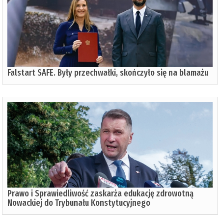
Falstart SAFE. Były przechwałki, skończyło się na blamażu
Prawo i Sprawiedliwość zaskarża edukację zdrowotną
Nowackiej do Trybunału Konstytucyjnego