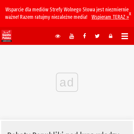
Wsparcie dla mediów Strefy Wolnego Słowa jest niezmiernie
x
ważne! Razem ratujmy niezależne media!
Wspieram TERAZ »
ad