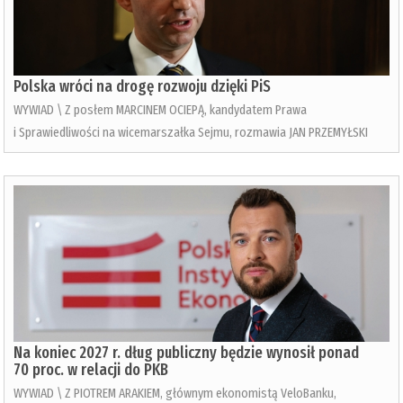
Polska wróci na drogę rozwoju dzięki PiS
WYWIAD \ Z posłem MARCINEM OCIEPĄ, kandydatem Prawa
i Sprawiedliwości na wicemarszałka Sejmu, rozmawia JAN PRZEMYŁSKI
Na koniec 2027 r. dług publiczny będzie wynosił ponad
70 proc. w relacji do PKB
WYWIAD \ Z PIOTREM ARAKIEM, głównym ekonomistą VeloBanku,