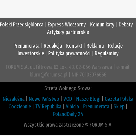
Polski Przedsiębiorca
|
Express Wieczorny
|
Komunikaty
|
Debaty
|
Artykuły partnerskie
Prenumerata
|
Redakcja
|
Kontakt
|
Reklama
|
Relacje
Inwestorskie
|
Polityka prywatności
|
Regulaminy
FORUM S.A. ul. Filtrowa 63 Lok. 43, 02-056 Warszawa | e-mail:
biuro@forumsa.pl | NIP 70103076666
Strefa Wolnego Słowa:
Niezależna
|
Nowe Państwo
|
VOD
|
Nasze Blogi
|
Gazeta Polska
Codziennie
|
TV Republika
|
Albicla
|
Prenumerata
|
Sklep
|
PolandDaily 24
Wszystkie prawa zastrzeżone © FORUM S.A.