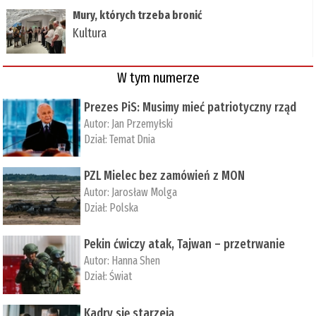
Mury, których trzeba bronić
Kultura
W tym numerze
Prezes PiS: Musimy mieć patriotyczny rząd
Autor:
Jan Przemyłski
Dział:
Temat Dnia
PZL Mielec bez zamówień z MON
Autor:
Jarosław Molga
Dział:
Polska
Pekin ćwiczy atak, Tajwan – przetrwanie
Autor:
­Hanna Shen
Dział:
Świat
Kadry się starzeją