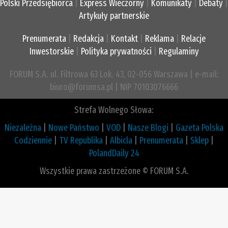
Polski Przedsiębiorca
|
Express Wieczorny
|
Komunikaty
|
Debaty
|
Artykuły partnerskie
Prenumerata
|
Redakcja
|
Kontakt
|
Reklama
|
Relacje
Inwestorskie
|
Polityka prywatności
|
Regulaminy
FORUM S.A. ul. Filtrowa 63 Lok. 43, 02-056 Warszawa | e-mail:
biuro@forumsa.pl | NIP 70103076666
Strefa Wolnego Słowa:
Niezależna
|
Nowe Państwo
|
VOD
|
Nasze Blogi
|
Gazeta Polska
Codziennie
|
TV Republika
|
Albicla
|
Prenumerata
|
Sklep
|
PolandDaily 24
Wszystkie prawa zastrzeżone © FORUM S.A.