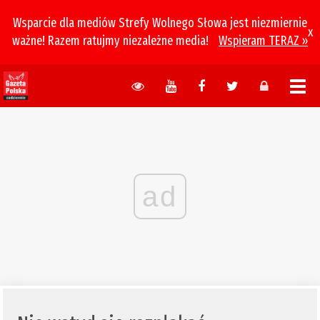
Wsparcie dla mediów Strefy Wolnego Słowa jest niezmiernie
x
ważne! Razem ratujmy niezależne media!
Wspieram TERAZ »
ad