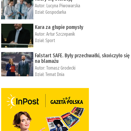
Autor:
Lucyna Piwowarska
Dział:
Gospodarka
Kara za głupie pomysły
Autor:
Artur Szczepanik
Dział:
Sport
Falstart SAFE. Były przechwałki, skończyło się
na blamażu
Autor:
Tomasz Grodecki
Dział:
Temat Dnia