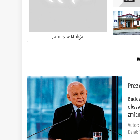
Jarosław Molga
W
Prez
Budow
obsza
zmian
Autor
Dział: