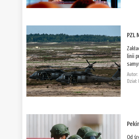
PZL 
Zakła
linii
samym
Autor
Dział:
Peki
Od śr