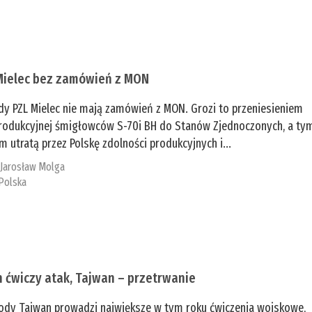
Mielec bez zamówień z MON
dy PZL Mielec nie mają zamówień z MON. Grozi to przeniesieniem
 produkcyjnej śmigłowców S-70i BH do Stanów Zjednoczonych, a ty
 utratą przez Polskę zdolności produkcyjnych i...
:
Jarosław Molga
Polska
n ćwiczy atak, Tajwan – przetrwanie
ody Tajwan prowadzi największe w tym roku ćwiczenia wojskowe,