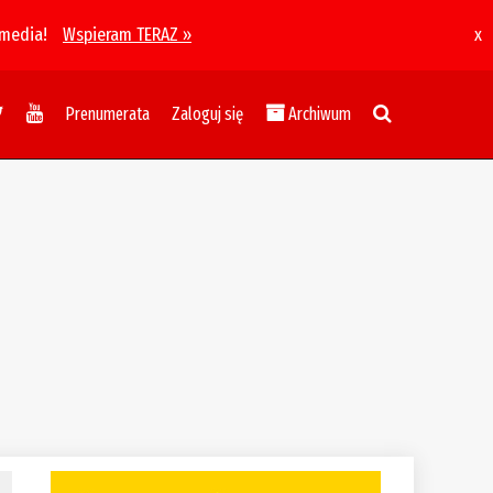
 media!
Wspieram TERAZ »
x
Prenumerata
Zaloguj się
Archiwum