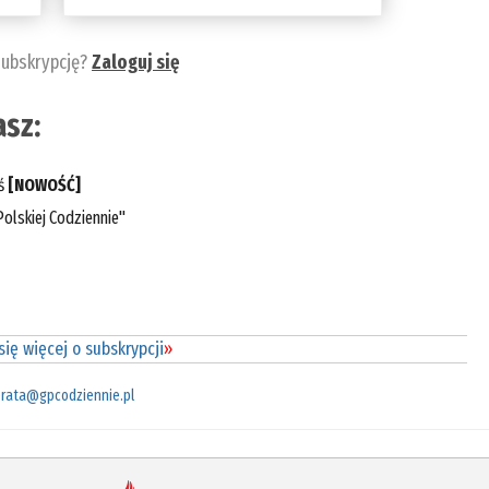
subskrypcję?
Zaloguj się
sz:
eś
[NOWOŚĆ]
olskiej Codziennie"
ię więcej o subskrypcji
»
rata@gpcodziennie.pl