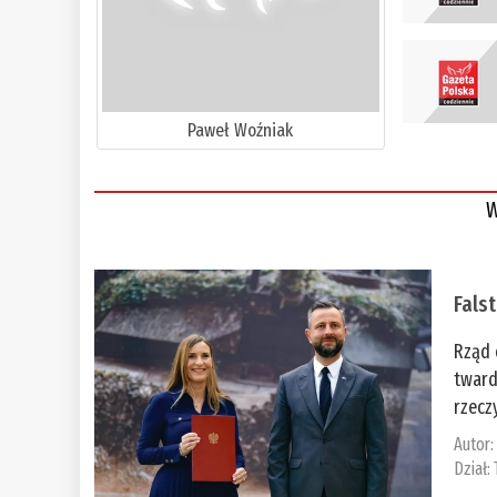
Paweł Woźniak
W
Fals
Rząd 
tward
rzecz
Autor
Dział: