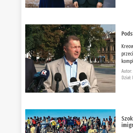
Pods
Kreow
przec
kompl
Autor
Dział:
Szok
imig