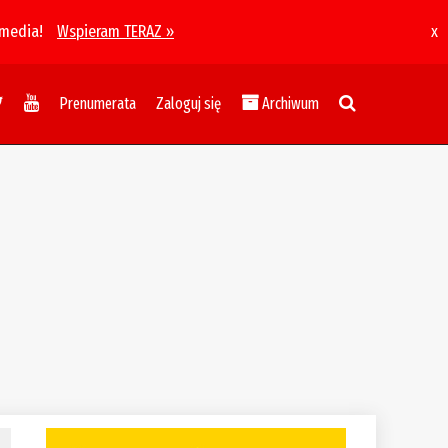
 media!
Wspieram TERAZ »
x
Prenumerata
Zaloguj się
Archiwum