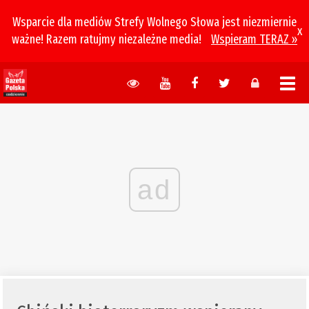
Wsparcie dla mediów Strefy Wolnego Słowa jest niezmiernie
x
ważne! Razem ratujmy niezależne media!
Wspieram TERAZ »
ad