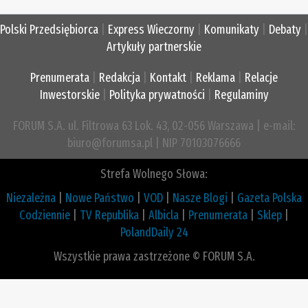
Polski Przedsiębiorca
|
Express Wieczorny
|
Komunikaty
|
Debaty
|
Artykuły partnerskie
Prenumerata
|
Redakcja
|
Kontakt
|
Reklama
|
Relacje
Inwestorskie
|
Polityka prywatności
|
Regulaminy
FORUM S.A. ul. Filtrowa 63 Lok. 43, 02-056 Warszawa | e-mail:
biuro@forumsa.pl | NIP 70103076666
Strefa Wolnego Słowa:
Niezależna
|
Nowe Państwo
|
VOD
|
Nasze Blogi
|
Gazeta Polska
Codziennie
|
TV Republika
|
Albicla
|
Prenumerata
|
Sklep
|
PolandDaily 24
Wszystkie prawa zastrzeżone © FORUM S.A.