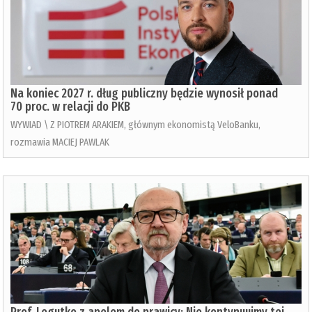
Na koniec 2027 r. dług publiczny będzie wynosił ponad
70 proc. w relacji do PKB
WYWIAD \ Z PIOTREM ARAKIEM, głównym ekonomistą VeloBanku,
rozmawia MACIEJ PAWLAK