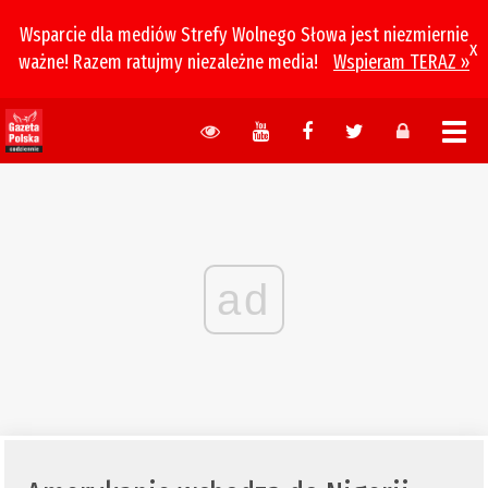
Wsparcie dla mediów Strefy Wolnego Słowa jest niezmiernie
x
ważne! Razem ratujmy niezależne media!
Wspieram TERAZ »
ad