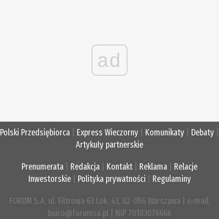
ad
Polski Przedsiębiorca
|
Express Wieczorny
|
Komunikaty
|
Debaty
|
Artykuły partnerskie
Prenumerata
|
Redakcja
|
Kontakt
|
Reklama
|
Relacje
Inwestorskie
|
Polityka prywatności
|
Regulaminy
FORUM S.A. ul. Filtrowa 63 Lok. 43, 02-056 Warszawa | e-mail:
biuro@forumsa.pl | NIP 70103076666