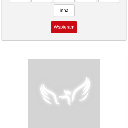
inna
Wspieram