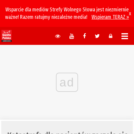
Wsparcie dla mediów Strefy Wolnego Słowa jest niezmiernie
x
ważne! Razem ratujmy niezależne media!
Wspieram TERAZ »
ad