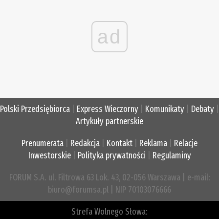
ad
Polski Przedsiębiorca
|
Express Wieczorny
|
Komunikaty
|
Debaty
|
Artykuły partnerskie
Prenumerata
|
Redakcja
|
Kontakt
|
Reklama
|
Relacje
Inwestorskie
|
Polityka prywatności
|
Regulaminy
FORUM S.A. ul. Filtrowa 63 Lok. 43, 02-056 Warszawa | e-mail:
biuro@forumsa.pl | NIP 70103076666
Strefa Wolnego Słowa: