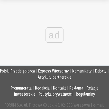
ad
Polski Przedsiębiorca
|
Express Wieczorny
|
Komunikaty
|
Debaty
|
Artykuły partnerskie
Prenumerata
|
Redakcja
|
Kontakt
|
Reklama
|
Relacje
Inwestorskie
|
Polityka prywatności
|
Regulaminy
FORUM S.A. ul. Filtrowa 63 Lok. 43, 02-056 Warszawa | e-mail: