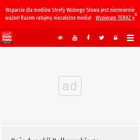
Wsparcie dla mediów Strefy Wolnego Słowa jest niezmiernie
x
ważne! Razem ratujmy niezależne media!
Wspieram TERAZ »
ad