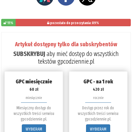
11%
pozostało do przeczytania: 89%
Artykuł dostępny tylko dla subskrybentów
SUBSKRYBUJ
aby mieć dostęp do wszystkich
tekstów gpcodziennie.pl
GPC miesięcznie
GPC - na 1 rok
60 zł
420 zł
miesięcznie
rocznie
Miesięczny dostęp do
Dostęp przez rok do
wszystkich treści serwisu
wszystkich treści serwisu
gpcodziennie.pl.
gpcodziennie.pl.
WYBIERAM
WYBIERAM