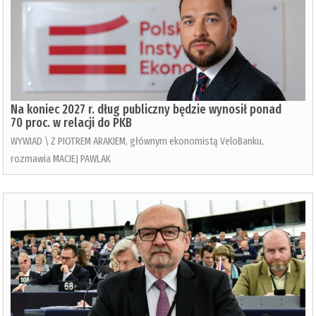
Na koniec 2027 r. dług publiczny będzie wynosił ponad
70 proc. w relacji do PKB
WYWIAD \ Z PIOTREM ARAKIEM, głównym ekonomistą VeloBanku,
rozmawia MACIEJ PAWLAK