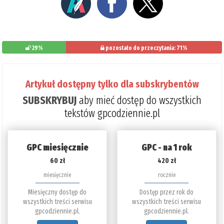
29%
pozostało do przeczytania: 71%
Artykuł dostępny tylko dla subskrybentów
SUBSKRYBUJ
aby mieć dostęp do wszystkich
tekstów gpcodziennie.pl
GPC miesięcznie
GPC - na 1 rok
60 zł
420 zł
miesięcznie
rocznie
Miesięczny dostęp do
Dostęp przez rok do
wszystkich treści serwisu
wszystkich treści serwisu
gpcodziennie.pl.
gpcodziennie.pl.