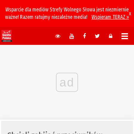
Wsparcie dla mediów Strefy Wolnego Słowa jest niezmiernie
x
ważne! Razem ratujmy niezależne media!
Wspieram TERAZ »
ad