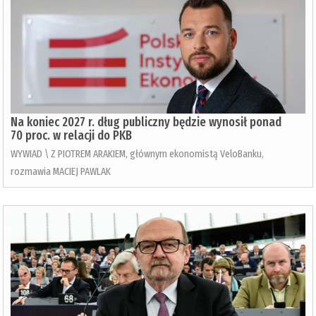
Na koniec 2027 r. dług publiczny będzie wynosił ponad
70 proc. w relacji do PKB
WYWIAD \ Z PIOTREM ARAKIEM, głównym ekonomistą VeloBanku,
rozmawia MACIEJ PAWLAK