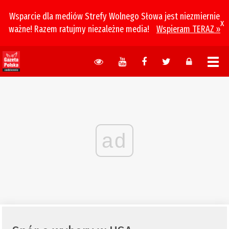
Wsparcie dla mediów Strefy Wolnego Słowa jest niezmiernie
x
ważne! Razem ratujmy niezależne media!
Wspieram TERAZ »
ad