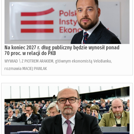
Na koniec 2027 r. dług publiczny będzie wynosił ponad
70 proc. w relacji do PKB
WYWIAD \ Z PIOTREM ARAKIEM, głównym ekonomistą VeloBanku,
rozmawia MACIEJ PAWLAK