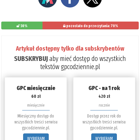
30%
pozostało do przeczytania: 70%
Artykuł dostępny tylko dla subskrybentów
SUBSKRYBUJ
aby mieć dostęp do wszystkich
tekstów gpcodziennie.pl
GPC miesięcznie
GPC - na 1 rok
60 zł
420 zł
miesięcznie
rocznie
Miesięczny dostęp do
Dostęp przez rok do
wszystkich treści serwisu
wszystkich treści serwisu
gpcodziennie.pl.
gpcodziennie.pl.
WYBIERAM
WYBIERAM