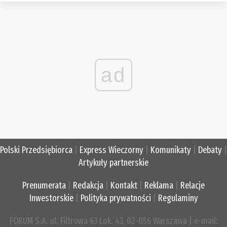
ad
Polski Przedsiębiorca
|
Express Wieczorny
|
Komunikaty
|
Debaty
|
Artykuły partnerskie
Prenumerata
|
Redakcja
|
Kontakt
|
Reklama
|
Relacje
Inwestorskie
|
Polityka prywatności
|
Regulaminy
FORUM S.A. ul. Filtrowa 63 Lok. 43, 02-056 Warszawa | e-mail: