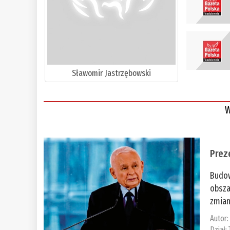
Sławomir Jastrzębowski
W
Prez
Budow
obsza
zmian
Autor
Dział: