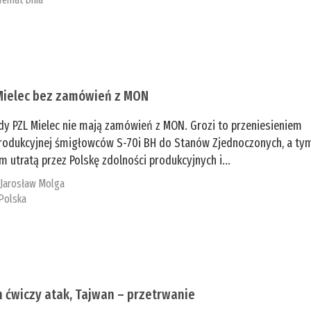
Mielec bez zamówień z MON
dy PZL Mielec nie mają zamówień z MON. Grozi to przeniesieniem
 produkcyjnej śmigłowców S-70i BH do Stanów Zjednoczonych, a ty
 utratą przez Polskę zdolności produkcyjnych i...
:
Jarosław Molga
Polska
n ćwiczy atak, Tajwan – przetrwanie