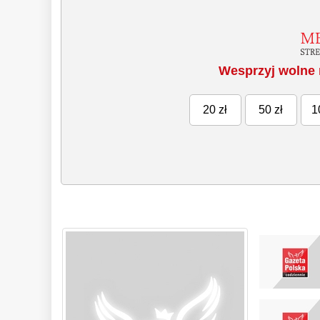
Wesprzyj wolne 
20 zł
50 zł
1