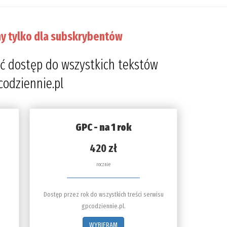
y tylko dla subskrybentów
ć dostęp do wszystkich tekstów
codziennie.pl
GPC - na 1 rok
420 zł
rocznie
Dostęp przez rok do wszystkich treści serwisu
gpcodziennie.pl.
WYBIERAM