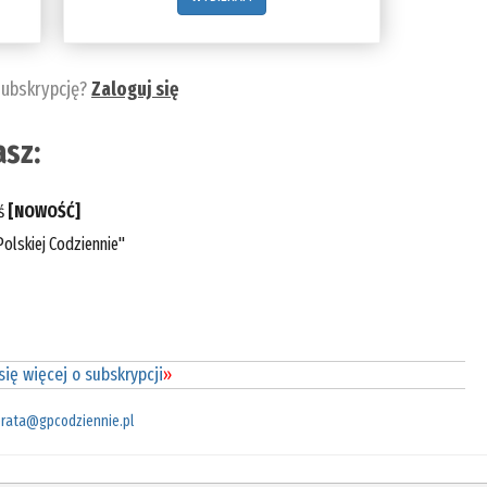
subskrypcję?
Zaloguj się
sz:
eś
[NOWOŚĆ]
olskiej Codziennie"
ię więcej o subskrypcji
»
rata@gpcodziennie.pl