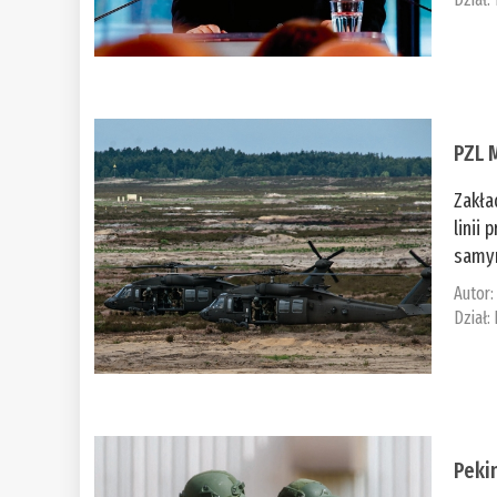
PZL 
Zakła
linii
samym
Autor
Dział:
Peki