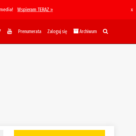
 media!
Wspieram TERAZ »
x
Prenumerata
Zaloguj się
Archiwum