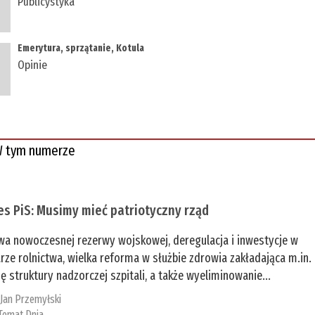
Publicystyka
Emerytura, sprzątanie, Kotula
Opinie
 tym numerze
es PiS: Musimy mieć patriotyczny rząd
a nowoczesnej rezerwy wojskowej, deregulacja i inwestycje w
rze rolnictwa, wielka reforma w służbie zdrowia zakładająca m.in.
ę struktury nadzorczej szpitali, a także wyeliminowanie...
:
Jan Przemyłski
Temat Dnia