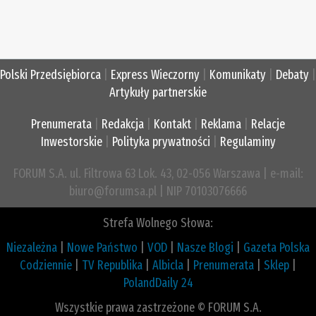
Polski Przedsiębiorca
|
Express Wieczorny
|
Komunikaty
|
Debaty
|
Artykuły partnerskie
Prenumerata
|
Redakcja
|
Kontakt
|
Reklama
|
Relacje
Inwestorskie
|
Polityka prywatności
|
Regulaminy
FORUM S.A. ul. Filtrowa 63 Lok. 43, 02-056 Warszawa | e-mail:
biuro@forumsa.pl | NIP 70103076666
Strefa Wolnego Słowa:
Niezależna
|
Nowe Państwo
|
VOD
|
Nasze Blogi
|
Gazeta Polska
Codziennie
|
TV Republika
|
Albicla
|
Prenumerata
|
Sklep
|
PolandDaily 24
Wszystkie prawa zastrzeżone © FORUM S.A.