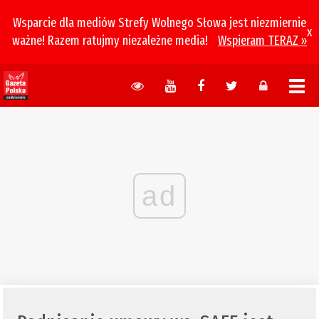
Wsparcie dla mediów Strefy Wolnego Słowa jest niezmiernie
x
ważne! Razem ratujmy niezależne media!
Wspieram TERAZ »
ad