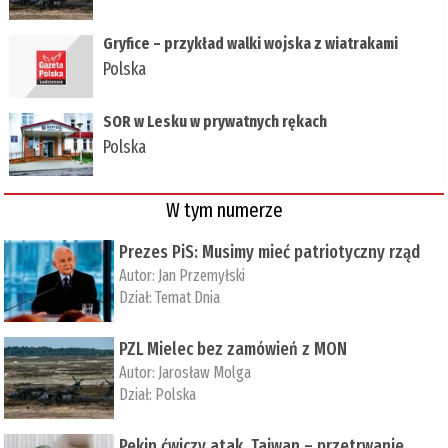
Gryfice – przykład walki wojska z wiatrakami
Polska
SOR w Lesku w prywatnych rękach
Polska
W tym numerze
Prezes PiS: Musimy mieć patriotyczny rząd
Autor:
Jan Przemyłski
Dział:
Temat Dnia
PZL Mielec bez zamówień z MON
Autor:
Jarosław Molga
Dział:
Polska
Pekin ćwiczy atak, Tajwan – przetrwanie