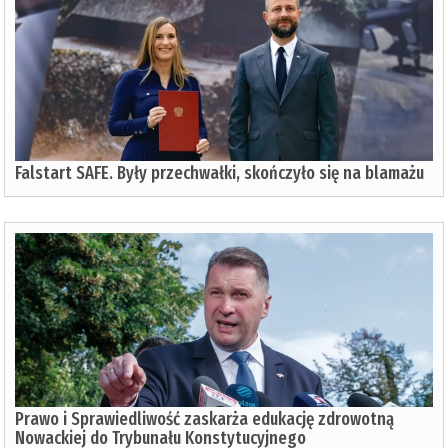
Falstart SAFE. Były przechwałki, skończyło się na blamażu
Prawo i Sprawiedliwość zaskarża edukację zdrowotną
Nowackiej do Trybunału Konstytucyjnego