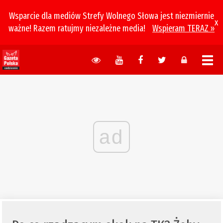
Wsparcie dla mediów Strefy Wolnego Słowa jest niezmiernie
x
ważne! Razem ratujmy niezależne media!
Wspieram TERAZ »
ad