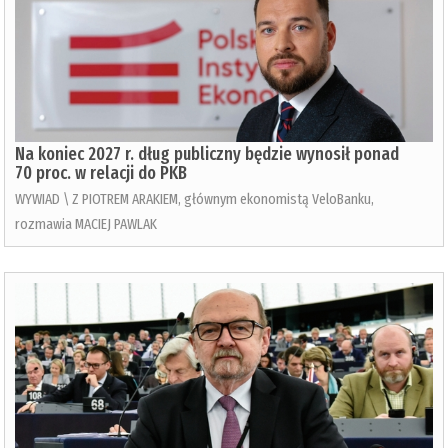
Na koniec 2027 r. dług publiczny będzie wynosił ponad
70 proc. w relacji do PKB
WYWIAD \ Z PIOTREM ARAKIEM, głównym ekonomistą VeloBanku,
rozmawia MACIEJ PAWLAK