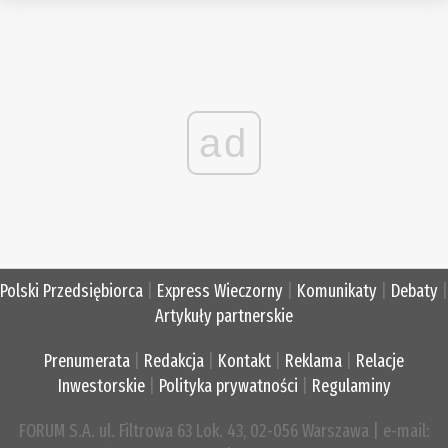
ad
Polski Przedsiębiorca
|
Express Wieczorny
|
Komunikaty
|
Debaty
|
Artykuły partnerskie
Prenumerata
|
Redakcja
|
Kontakt
|
Reklama
|
Relacje
Inwestorskie
|
Polityka prywatności
|
Regulaminy
FORUM S.A. ul. Filtrowa 63 Lok. 43, 02-056 Warszawa | e-mail: