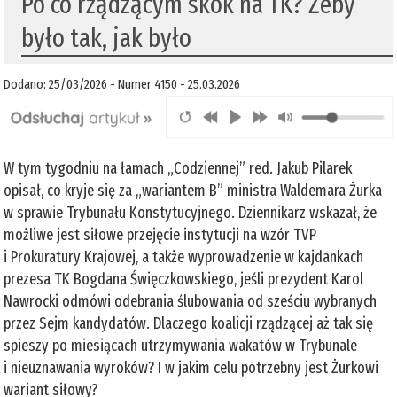
Po co rządzącym skok na TK? Żeby
było tak, jak było
Dodano: 25/03/2026 - Numer 4150 - 25.03.2026
W tym tygodniu na łamach „Codziennej” red. Jakub Pilarek
opisał, co kryje się za „wariantem B” ministra Waldemara Żurka
w sprawie Trybunału Konstytucyjnego. Dziennikarz wskazał, że
możliwe jest siłowe przejęcie instytucji na wzór TVP
i Prokuratury Krajowej, a także wyprowadzenie w kajdankach
prezesa TK Bogdana Święczkowskiego, jeśli prezydent Karol
Nawrocki odmówi odebrania ślubowania od sześciu wybranych
przez Sejm kandydatów. Dlaczego koalicji rządzącej aż tak się
spieszy po miesiącach utrzymywania wakatów w Trybunale
i nieuznawania wyroków? I w jakim celu potrzebny jest Żurkowi
wariant siłowy?