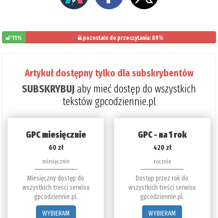
11%
pozostało do przeczytania: 89%
Artykuł dostępny tylko dla subskrybentów
SUBSKRYBUJ
aby mieć dostęp do wszystkich
tekstów gpcodziennie.pl
GPC miesięcznie
GPC - na 1 rok
60 zł
420 zł
miesięcznie
rocznie
Miesięczny dostęp do
Dostęp przez rok do
wszystkich treści serwisu
wszystkich treści serwisu
gpcodziennie.pl.
gpcodziennie.pl.
WYBIERAM
WYBIERAM