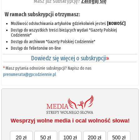
Masz już subskrypcję?
Zaloguj się
W ramach subskrypcji otrzymasz:
Możliwość odsłuchiwania artykułów gdziekolwiek jesteś
[NOWOŚĆ]
Dostęp do wszystkich treści bieżących wydań "Gazety Polskiej
Codziennie"
Dostęp do archiwum "Gazety Polskiej Codziennie"
Dostęp do felietonów on-line
Dowiedz się więcej o subskrypcji
»
*
Masz pytania odnośnie subskrypcji? Napisz do nas
prenumerata@gpcodziennie.pl
Wesprzyj wolne media i ocal wolność słowa!
20 zł
50 zł
100 zł
200 zł
500 zł