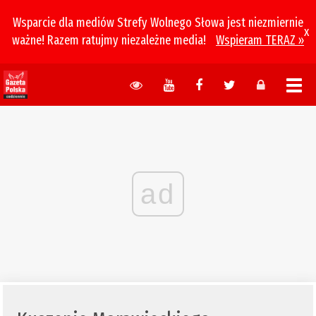
Wsparcie dla mediów Strefy Wolnego Słowa jest niezmiernie
x
ważne! Razem ratujmy niezależne media!
Wspieram TERAZ »
ad