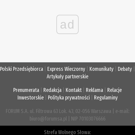
ad
Polski Przedsiębiorca
|
Express Wieczorny
|
Komunikaty
|
Debaty
|
Artykuły partnerskie
Prenumerata
|
Redakcja
|
Kontakt
|
Reklama
|
Relacje
Inwestorskie
|
Polityka prywatności
|
Regulaminy
FORUM S.A. ul. Filtrowa 63 Lok. 43, 02-056 Warszawa | e-mail:
biuro@forumsa.pl | NIP 70103076666
Strefa Wolnego Słowa: