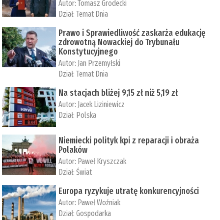
Autor:
Tomasz Grodecki
Dział:
Temat Dnia
Prawo i Sprawiedliwość zaskarża edukację
zdrowotną Nowackiej do Trybunału
Konstytucyjnego
Autor:
Jan Przemyłski
Dział:
Temat Dnia
Na stacjach bliżej 9,15 zł niż 5,19 zł
Autor:
Jacek Liziniewicz
Dział:
Polska
Niemiecki polityk kpi z reparacji i obraża
Polaków
Autor:
Paweł Kryszczak
Dział:
Świat
Europa ryzykuje utratę konkurencyjności
Autor:
Paweł Woźniak
Dział:
Gospodarka