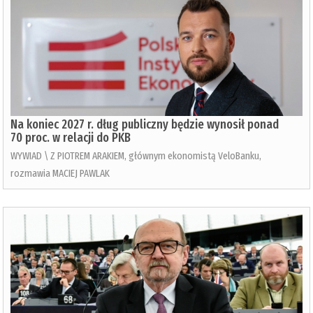
Na koniec 2027 r. dług publiczny będzie wynosił ponad
70 proc. w relacji do PKB
WYWIAD \ Z PIOTREM ARAKIEM, głównym ekonomistą VeloBanku,
rozmawia MACIEJ PAWLAK