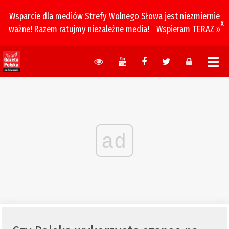
Wsparcie dla mediów Strefy Wolnego Słowa jest niezmiernie
x
ważne! Razem ratujmy niezależne media!
Wspieram TERAZ »
ad