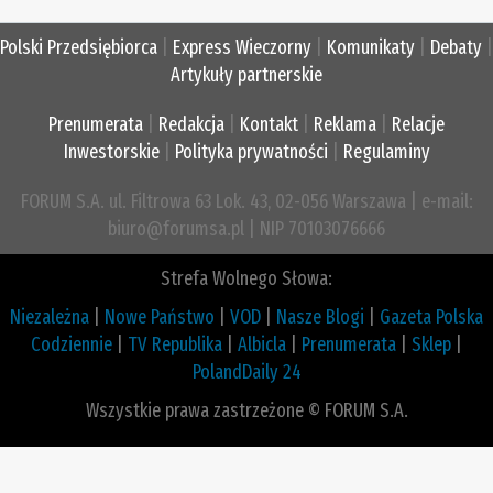
Polski Przedsiębiorca
|
Express Wieczorny
|
Komunikaty
|
Debaty
|
Artykuły partnerskie
Prenumerata
|
Redakcja
|
Kontakt
|
Reklama
|
Relacje
Inwestorskie
|
Polityka prywatności
|
Regulaminy
FORUM S.A. ul. Filtrowa 63 Lok. 43, 02-056 Warszawa | e-mail:
biuro@forumsa.pl | NIP 70103076666
Strefa Wolnego Słowa:
Niezależna
|
Nowe Państwo
|
VOD
|
Nasze Blogi
|
Gazeta Polska
Codziennie
|
TV Republika
|
Albicla
|
Prenumerata
|
Sklep
|
PolandDaily 24
Wszystkie prawa zastrzeżone © FORUM S.A.