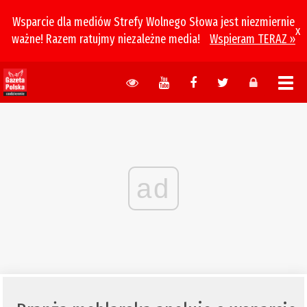
Wsparcie dla mediów Strefy Wolnego Słowa jest niezmiernie
x
ważne! Razem ratujmy niezależne media!
Wspieram TERAZ »
ad