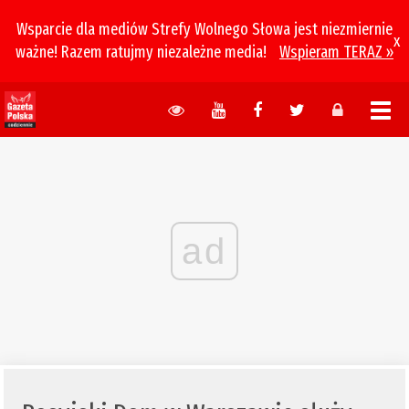
Wsparcie dla mediów Strefy Wolnego Słowa jest niezmiernie
x
ważne! Razem ratujmy niezależne media!
Wspieram TERAZ »
ad