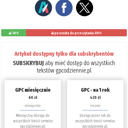
20%
pozostało do przeczytania: 80%
Artykuł dostępny tylko dla subskrybentów
SUBSKRYBUJ
aby mieć dostęp do wszystkich
tekstów gpcodziennie.pl
GPC miesięcznie
GPC - na 1 rok
60 zł
420 zł
miesięcznie
rocznie
Miesięczny dostęp do
Dostęp przez rok do
wszystkich treści serwisu
wszystkich treści serwisu
gpcodziennie.pl.
gpcodziennie.pl.