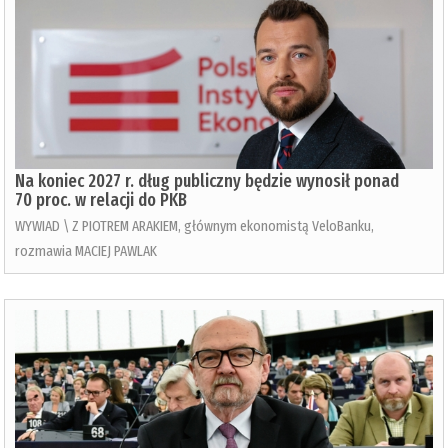
Na koniec 2027 r. dług publiczny będzie wynosił ponad
70 proc. w relacji do PKB
WYWIAD \ Z PIOTREM ARAKIEM, głównym ekonomistą VeloBanku,
rozmawia MACIEJ PAWLAK